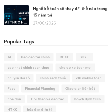
Nghề kế toán sẽ thay đổi thế nào trong
15 năm tới
AI THỰC HÀNH
27/06/2026
Popular Tags
AI
bao cao tai chinh
BHXH
BHYT
cap nhat chinh sach thue
che do ke toan moi
chuyển đổi số
chính sách thuế
clb webketoan
Fast
Financial Planning
Giao dịch liên kết
hoa don
Hoi thao va dao tao
hoạch định tccn
HTKK
hóa đơn điện tử