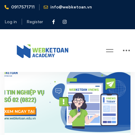
0917571711
info@webketoan.vn
Home
webketoan vnews
Log in
Register
Tag: webketoan vnews