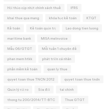
Hội thảo cập nhật chính sách thuế
IFRS
khai thue qua mang
khóa học kế toán
KTQT
Kế toán
Kế toán quản trị
Lao dong tien luong
maritime bank
MISA meInvoice
Mẫu 06/GTGT
Mỗi tuần 1 chuyên đề
phan mem htkk
phát triển cá nhân
phần mềm kế toán
quan ly thue
quyet toan thue TNCN 2012
quyet toan thue tndn
Quản lý rủi ro
Sửa đổi
tai chinh
thong tu 200/2014/TT-BTC
Thue GTGT