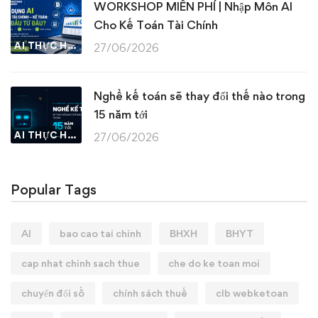
WORKSHOP MIỄN PHÍ | Nhập Môn AI
Cho Kế Toán Tài Chính
AI THỰC HÀNH
27/06/2026
Nghề kế toán sẽ thay đổi thế nào trong
15 năm tới
AI THỰC HÀNH
27/06/2026
Popular Tags
AI
bao cao tai chinh
BHXH
BHYT
cap nhat chinh sach thue
che do ke toan moi
chuyển đổi số
chính sách thuế
clb webketoan