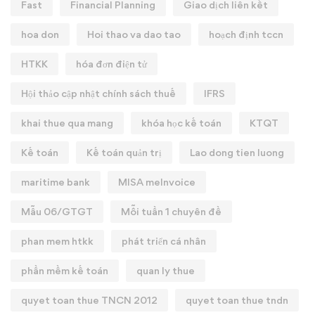
Fast
Financial Planning
Giao dịch liên kết
hoa don
Hoi thao va dao tao
hoạch định tccn
HTKK
hóa đơn điện tử
Hội thảo cập nhật chính sách thuế
IFRS
khai thue qua mang
khóa học kế toán
KTQT
Kế toán
Kế toán quản trị
Lao dong tien luong
maritime bank
MISA meInvoice
Mẫu 06/GTGT
Mỗi tuần 1 chuyên đề
phan mem htkk
phát triển cá nhân
phần mềm kế toán
quan ly thue
quyet toan thue TNCN 2012
quyet toan thue tndn