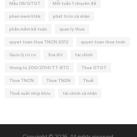
Mẫu 06/GTGT
Mỗi tuần 1 chuyên đề
phan mem htkk
phát triển cá nhân
phần mềm kế toán
quan ly thue
quyet toan thue TNCN 2012
quyet toan thue tndn
Quản lý rủi ro
Sửa đổi
tai chinh
thong tu 200/2014/TT-BTC
Thue GTGT
Thue TNCN
Thue TNDN
Thuế
Thuế xuất nhập khẩu
tài chính cá nhân
Copyright © 2026. All rights reserved.