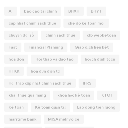
AI
bao cao tai chinh
BHXH
BHYT
cap nhat chinh sach thue
che do ke toan moi
chuyển đổi số
chính sách thuế
clb webketoan
Fast
Financial Planning
Giao dịch liên kết
hoa don
Hoi thao va dao tao
hoạch định tccn
HTKK
hóa đơn điện tử
Hội thảo cập nhật chính sách thuế
IFRS
khai thue qua mang
khóa học kế toán
KTQT
Kế toán
Kế toán quản trị
Lao dong tien luong
maritime bank
MISA meInvoice