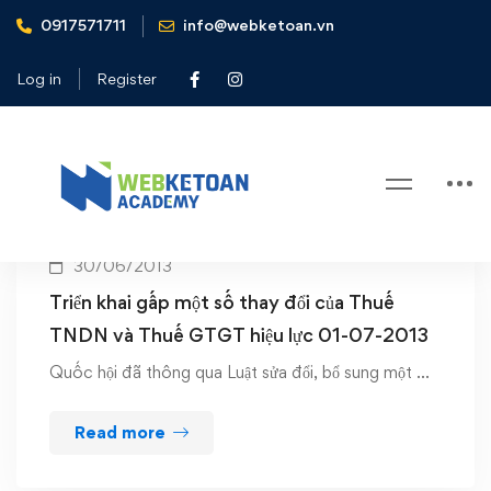
0917571711
info@webketoan.vn
Home
Thue GTGT
Log in
Register
Tag: Thue GTGT
30/06/2013
Triển khai gấp một số thay đổi của Thuế
TNDN và Thuế GTGT hiệu lực 01-07-2013
Quốc hội đã thông qua Luật sửa đổi, bổ sung một …
Read more