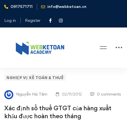
0917571711
info@webketoan.vn
Home
Nghiệp vụ Kế toán & Thuế
Xác định số thuế GTGT của hàng xuất khẩu được hoàn
Log in
Register
theo tháng
Blog
Xác
NGHIỆP VỤ KẾ TOÁN & THUẾ
định
Nguyễn Hải Tâm
02/11/2012
0 comments
số
Xác định số thuế GTGT của hàng xuất
thuế
khẩu được hoàn theo tháng