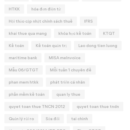
HTKK
hóa đơn điện tử
Hội thảo cập nhật chính sách thuế
IFRS
khai thue qua mang
khóa học kế toán
KTQT
Kế toán
Kế toán quản trị
Lao dong tien luong
maritime bank
MISA meInvoice
Mẫu 06/GTGT
Mỗi tuần 1 chuyên đề
phan mem htkk
phát triển cá nhân
phần mềm kế toán
quan ly thue
quyet toan thue TNCN 2012
quyet toan thue tndn
Quản lý rủi ro
Sửa đổi
tai chinh