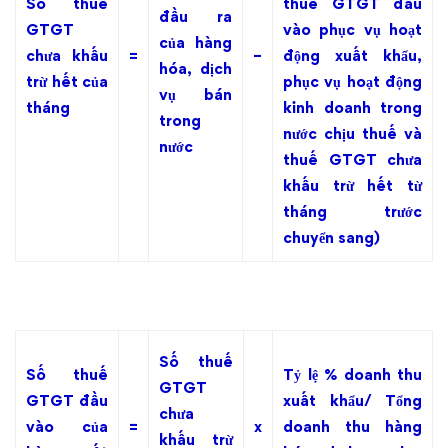
Số thuế
thuế GTGT đầu
đầu ra
GTGT
vào phục vụ hoạt
của hàng
chưa khấu
=
–
động xuất khẩu,
hóa, dịch
trừ hết của
phục vụ hoạt động
vụ bán
tháng
kinh doanh trong
trong
nước chịu thuế và
nước
thuế GTGT chưa
khấu trừ hết từ
tháng trước
chuyển sang)
Số thuế
Số thuế
Tỷ lệ % doanh thu
GTGT
GTGT đầu
xuất khẩu/ Tổng
chưa
vào của
=
x
doanh thu hàng
khấu trừ