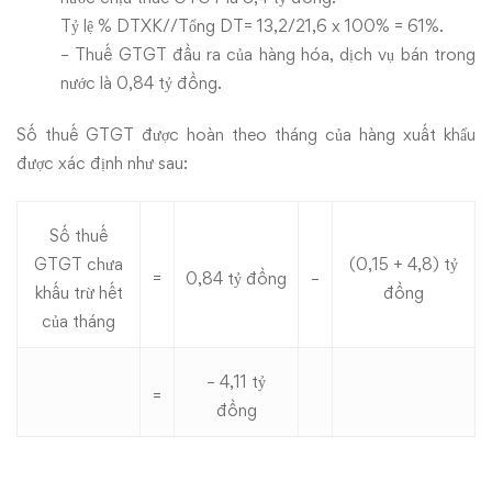
Tỷ lệ % DTXK//Tổng DT= 13,2/21,6 x 100% = 61%.
– Thuế GTGT đầu ra của hàng hóa, dịch vụ bán trong
nước là 0,84 tỷ đồng.
Số thuế GTGT được hoàn theo tháng của hàng xuất khẩu
được xác định như sau:
Số thuế
GTGT chưa
(0,15 + 4,8) tỷ
=
0,84 tỷ đồng
–
khấu trừ hết
đồng
của tháng
– 4,11 tỷ
=
đồng