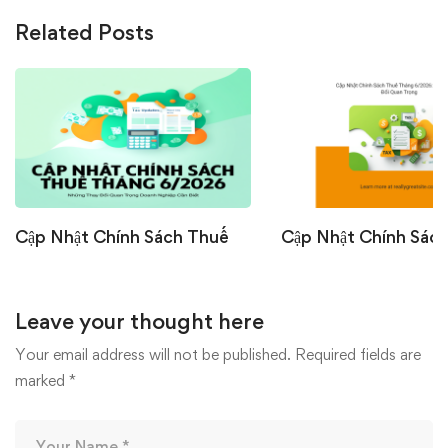
Related Posts
Cập Nhật Chính Sách Thuế
Cập Nhật Chính Sác
Tháng 6/2026: Những Thay
Tháng 6/2026: Nhữ
Đổi Quan Trọng Doanh
Đổi Quan Trọng Doa
Leave your thought here
Nghiệp Cần Biết
Nghiệp Cần Biết
07/07/2026
22/06/2026
Your email address will not be published.
Required fields are
marked
*