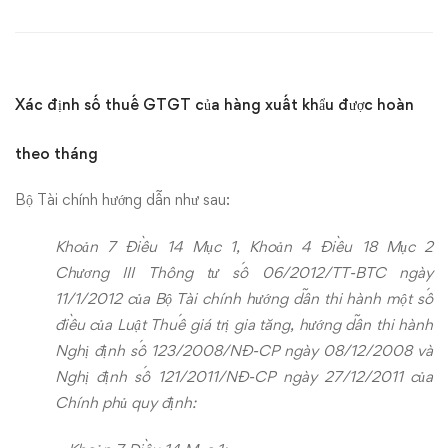
GTGT
của
hàng
Xác định số thuế GTGT của hàng xuất khẩu được hoàn
xuất
theo tháng
khẩu
Bộ Tài chính hướng dẫn như sau:
được
Khoản 7 Điều 14 Mục 1, Khoản 4 Điều 18 Mục 2
hoàn
Chương III Thông tư số 06/2012/TT-BTC ngày
11/1/2012 của Bộ Tài chính hướng dẫn thi hành một số
theo
điều của Luật Thuế giá trị gia tăng, hướng dẫn thi hành
tháng
Nghị định số 123/2008/NĐ-CP ngày 08/12/2008 và
Nghị định số 121/2011/NĐ-CP ngày 27/12/2011 của
Chính phủ quy định: