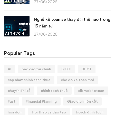
AI THỰC HÀNH
27/06/2026
Nghề kế toán sẽ thay đổi thế nào trong
15 năm tới
AI THỰC HÀNH
27/06/2026
Popular Tags
AI
bao cao tai chinh
BHXH
BHYT
cap nhat chinh sach thue
che do ke toan moi
chuyển đổi số
chính sách thuế
clb webketoan
Fast
Financial Planning
Giao dịch liên kết
hoa don
Hoi thao va dao tao
hoạch định tccn