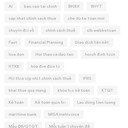
AI
bao cao tai chinh
BHXH
BHYT
cap nhat chinh sach thue
che do ke toan moi
chuyển đổi số
chính sách thuế
clb webketoan
Fast
Financial Planning
Giao dịch liên kết
hoa don
Hoi thao va dao tao
hoạch định tccn
HTKK
hóa đơn điện tử
Hội thảo cập nhật chính sách thuế
IFRS
khai thue qua mang
khóa học kế toán
KTQT
Kế toán
Kế toán quản trị
Lao dong tien luong
maritime bank
MISA meInvoice
Mẫu 06/GTGT
Mỗi tuần 1 chuyên đề