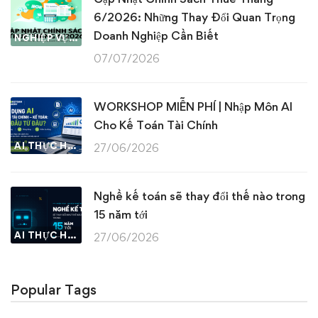
6/2026: Những Thay Đổi Quan Trọng
Doanh Nghiệp Cần Biết
NGHIỆP VỤ KẾ TOÁN & THUẾ
07/07/2026
WORKSHOP MIỄN PHÍ | Nhập Môn AI
Cho Kế Toán Tài Chính
AI THỰC HÀNH
27/06/2026
Nghề kế toán sẽ thay đổi thế nào trong
15 năm tới
AI THỰC HÀNH
27/06/2026
Popular Tags