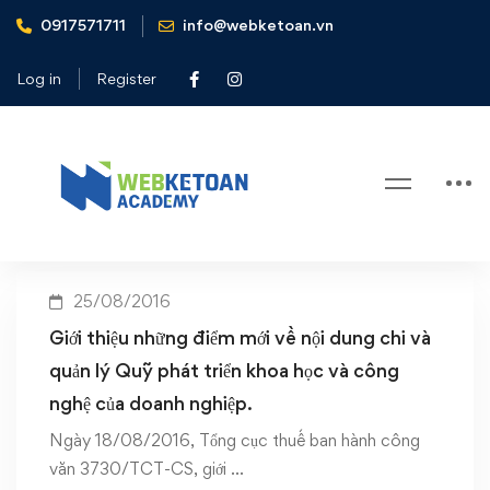
0917571711
info@webketoan.vn
Home
Quỹ phát triển khoa học và công nghệ
Log in
Register
Tag: Quỹ phát triển khoa học và
công nghệ
25/08/2016
Giới thiệu những điểm mới về nội dung chi và
quản lý Quỹ phát triển khoa học và công
nghệ của doanh nghiệp.
Ngày 18/08/2016, Tổng cục thuế ban hành công
văn 3730/TCT-CS, giới …