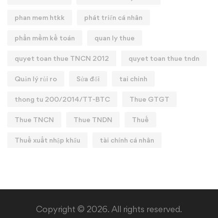
phan mem htkk
phát triển cá nhân
phần mềm kế toán
quan ly thue
quyet toan thue TNCN 2012
quyet toan thue tndn
Quản lý rủi ro
Sửa đổi
tai chinh
thong tu 200/2014/TT-BTC
Thue GTGT
Thue TNCN
Thue TNDN
Thuế
Thuế xuất nhập khẩu
tài chính cá nhân
Copyright © 2026. All rights reserved.