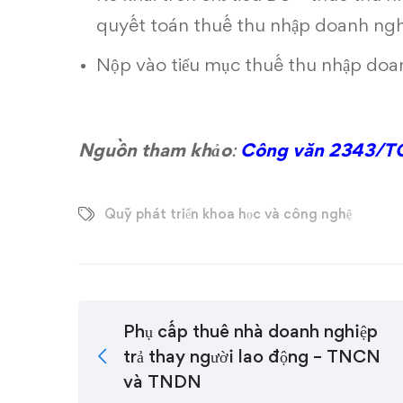
thực
quyết toán thuế thu nhập doanh ng
hiện
Nộp vào tiểu mục thuế thu nhập doa
kê
khai
như
Nguồn tham khảo
:
Công văn 2343/T
thế
Quỹ phát triển khoa học và công nghệ
nào?
Phụ cấp thuê nhà doanh nghiệp
trả thay người lao động – TNCN
và TNDN