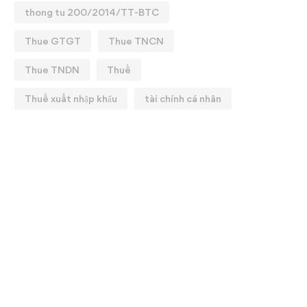
thong tu 200/2014/TT-BTC
Thue GTGT
Thue TNCN
Thue TNDN
Thuế
Thuế xuất nhập khẩu
tài chính cá nhân