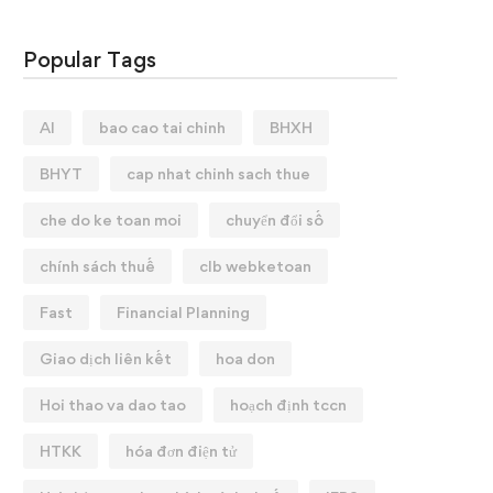
Popular Tags
AI
bao cao tai chinh
BHXH
BHYT
cap nhat chinh sach thue
che do ke toan moi
chuyển đổi số
chính sách thuế
clb webketoan
Fast
Financial Planning
Giao dịch liên kết
hoa don
Hoi thao va dao tao
hoạch định tccn
HTKK
hóa đơn điện tử