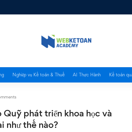
àn nhập Quỹ phát triển khoa học và công nghệ thực hiện kê khai nh
Blog
ng
Nghiệp vụ Kế toán & Thuế
AI Thực Hành
Kế toán quả
omments
p Quỹ phát triển khoa học và
ai như thế nào?