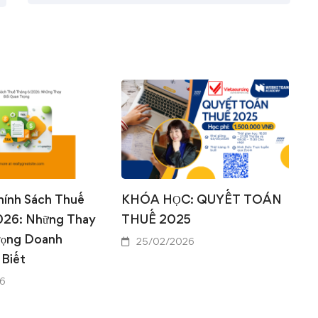
0
0
hính Sách Thuế
KHÓA HỌC: QUYẾT TOÁN
026: Những Thay
THUẾ 2025
rọng Doanh
25/02/2026
 Biết
6