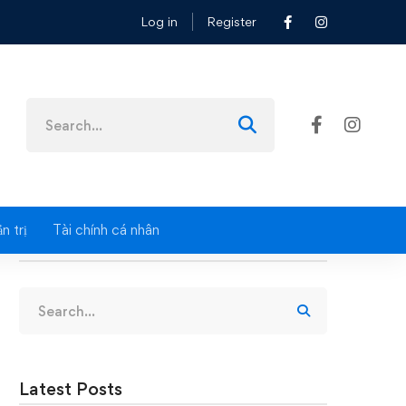
Log in
Register
ư thế nào?
Search
for:
n trị
Tài chính cá nhân
Search
Search
for:
Latest Posts