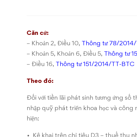
hoàn
nhập
Quỹ
Căn cứ:
phát
– Khoản 2, Điều 10,
Thông tư 78/2014
triển
– Khoản 5, Khoản 6, Điều 5,
Thông tư 1
– Điều 16,
Thông tư 151/2014/TT-BTC
khoa
học
Theo đó:
và
Đối với tiền lãi phát sinh tương ứng s
công
nhập quỹ phát triển khoa học và công 
hiện:
nghệ
Kê khai trên chỉ tiêu D3 – thuế thu 