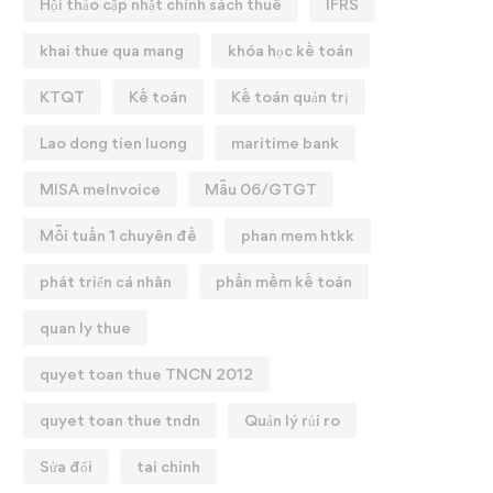
Hội thảo cập nhật chính sách thuế
IFRS
khai thue qua mang
khóa học kế toán
KTQT
Kế toán
Kế toán quản trị
Lao dong tien luong
maritime bank
9 ĐIỂM MỚI THUẾ GTGT
Nội dung mới về các ch
1/07/2025
bảo hiểm xã hội có hiệu l
MISA meInvoice
Mẫu 06/GTGT
01/07/2025
25/07/2025
Mỗi tuần 1 chuyên đề
phan mem htkk
07/07/2025
phát triển cá nhân
phần mềm kế toán
quan ly thue
quyet toan thue TNCN 2012
quyet toan thue tndn
Quản lý rủi ro
Sửa đổi
tai chinh