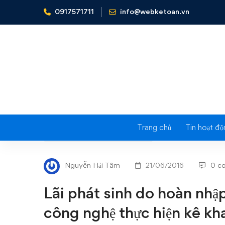
0917571711
info@webketoan.vn
Home
Nghiệp vụ Kế toán & Thuế
Lãi phát sinh do ho
Trang chủ
Tin hoạt độ
Lãi
NGHIỆP VỤ KẾ TOÁN & THUẾ
phát
Nguyễn Hải Tâm
21/06/2016
0 c
sinh
Lãi phát sinh do hoàn nhậ
do
công nghệ thực hiện kê kh