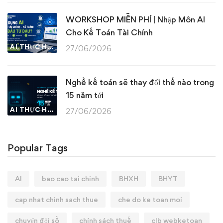
WORKSHOP MIỄN PHÍ | Nhập Môn AI
Cho Kế Toán Tài Chính
AI THỰC HÀNH
27/06/2026
Nghề kế toán sẽ thay đổi thế nào trong
15 năm tới
AI THỰC HÀNH
27/06/2026
Popular Tags
AI
bao cao tai chinh
BHXH
BHYT
cap nhat chinh sach thue
che do ke toan moi
chuyển đổi số
chính sách thuế
clb webketoan