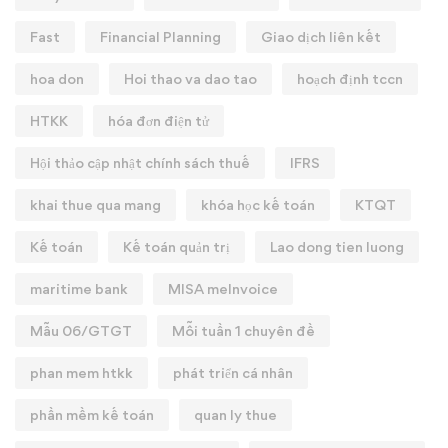
Fast
Financial Planning
Giao dịch liên kết
hoa don
Hoi thao va dao tao
hoạch định tccn
HTKK
hóa đơn điện tử
Hội thảo cập nhật chính sách thuế
IFRS
khai thue qua mang
khóa học kế toán
KTQT
Kế toán
Kế toán quản trị
Lao dong tien luong
maritime bank
MISA meInvoice
Mẫu 06/GTGT
Mỗi tuần 1 chuyên đề
phan mem htkk
phát triển cá nhân
phần mềm kế toán
quan ly thue