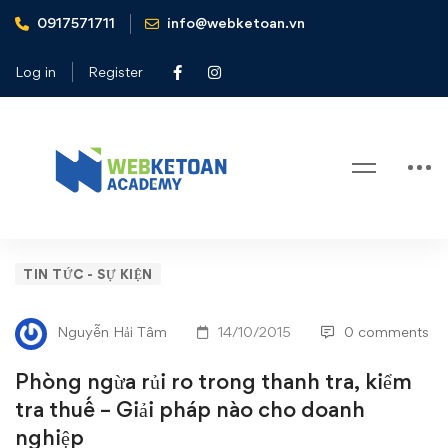
0917571711
info@webketoan.vn
Home
Tin tức - Sự kiện
Phòng ngừa rủi ro trong thanh tra, kiểm tra thuế - Giải pháp
Log in
Register
nào cho doanh nghiệp
Blog
Phòng
TIN TỨC - SỰ KIỆN
ngừa
Nguyễn Hải Tâm
14/10/2015
0 comments
rủi
Phòng ngừa rủi ro trong thanh tra, kiểm
ro
tra thuế – Giải pháp nào cho doanh
nghiệp