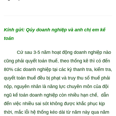
trong
thanh
tra,
Kính gửi: Qúy doanh nghiệp và anh chị em kế
kiểm
toán
tra
Cứ sau 3-5 năm hoạt động doanh nghiệp nào
thuế
cũng phải quyết toán thuế, theo thống kê thì có đến
–
80% các doanh nghiệp tại các kỳ thanh tra, kiểm tra,
quyết toán thuế đều bị phạt và truy thu số thuế phải
Giải
nộp, nguyên nhân là năng lực chuyên môn của đội
pháp
ngũ kế toán doanh nghiệp còn nhiều hạn chế, dẫn
nào
đến việc nhiều sai sót không được khắc phục kịp
thời, mắc lỗi hệ thống kéo dài từ năm này qua năm