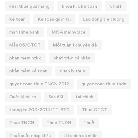
khai thue qua mang
khóa học kế toán
KTQT
Kế toán
Kế toán quản trị
Lao dong tien luong
maritime bank
MISA meInvoice
Mẫu 06/GTGT
Mỗi tuần 1 chuyên đề
phan mem htkk
phát triển cá nhân
phần mềm kế toán
quan ly thue
quyet toan thue TNCN 2012
quyet toan thue tndn
Quản lý rủi ro
Sửa đổi
tai chinh
thong tu 200/2014/TT-BTC
Thue GTGT
Thue TNCN
Thue TNDN
Thuế
Thuế xuất nhập khẩu
tài chính cá nhân