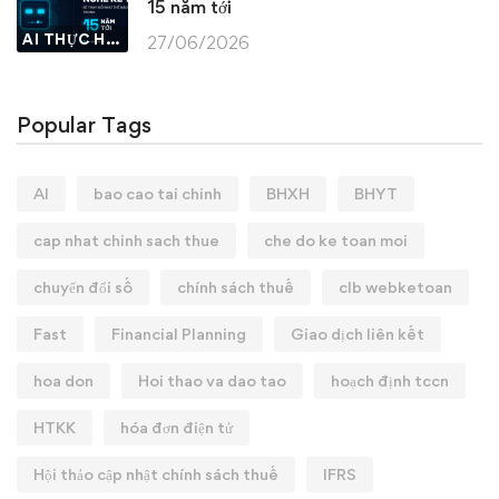
15 năm tới
AI THỰC HÀNH
27/06/2026
Popular Tags
AI
bao cao tai chinh
BHXH
BHYT
cap nhat chinh sach thue
che do ke toan moi
chuyển đổi số
chính sách thuế
clb webketoan
Fast
Financial Planning
Giao dịch liên kết
hoa don
Hoi thao va dao tao
hoạch định tccn
HTKK
hóa đơn điện tử
Hội thảo cập nhật chính sách thuế
IFRS