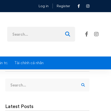
Log in
Register
Search
for:
n trị
Tài chính cá nhân
Search
Search
for:
Latest Posts