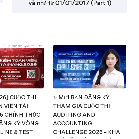
và nhỏ từ 01/01/2017 (Part 1)
026] CUỘC THI
✨ MỜI BẠN ĐĂNG KÝ
 VIÊN TÀI
THAM GIA CUỘC THI
T
6 CHÍNH THỨC
AUDITING AND
ĂNG KÝ VÒNG
ACCOUNTING
NLINE & TEST
CHALLENGE 2026 – KHAI