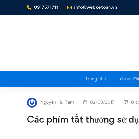
0917571711
info@webketoan.vn
Home
Tin tức - Sự kiện
Các phím tắt thường sử dụng t
Trang chủ
Tin hoạt độ
Các
TIN TỨC - SỰ KIỆN
phím
Nguyễn Hải Tâm
02/03/2017
0 c
tắt
Các phím tắt thường sử dụ
thường