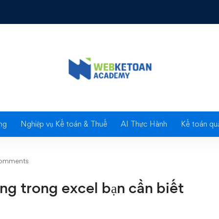
rong excel bạn cần biết
Blog
ng
Nghiệp vụ Kế toán & Thuế
AI Thực Hành
Kế toán quả
omments
ng trong excel bạn cần biết