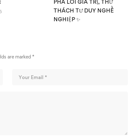

PHÁ LÕI GIÁ TRỊ, THỬ
THÁCH TƯ DUY NGHỀ
6
NGHIỆP ✨
14/03/2026
elds are marked
*