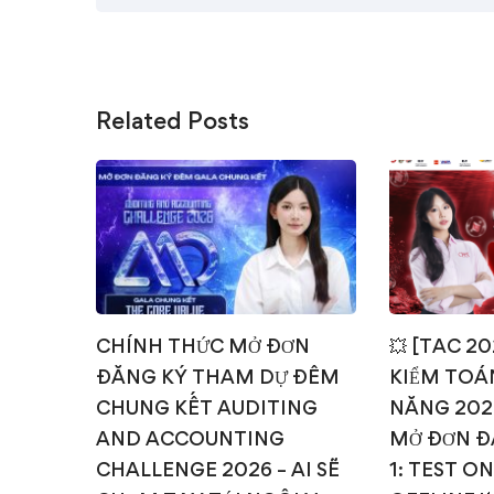
Related Posts
CHÍNH THỨC MỞ ĐƠN
💥 [TAC 2
ĐĂNG KÝ THAM DỰ ĐÊM
KIỂM TOÁN
CHUNG KẾT AUDITING
NĂNG 202
AND ACCOUNTING
MỞ ĐƠN Đ
CHALLENGE 2026 – AI SẼ
1: TEST O