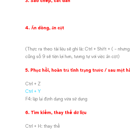
3. Sao chép, cắt dán
4. Ẩn dòng, ẩn cột
(Thực ra theo tài liệu sẽ ghi là: Ctrl + Shift + ( – như
cũng số 9 sẽ tiện lợi hơn, tương tự với việc ẩn cột)
5. Phục hồi, hoàn trả tình trạng trước / sau một 
Ctrl + Z
Ctrl + Y
F4: lặp lại định dạng vừa sử dụng
6. Tìm kiếm, thay thế dữ liệu
Ctrl + H: thay thế