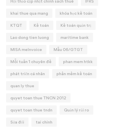
Hội thảo cập nhật chính sách thuế
IFRS
khai thue qua mang
khóa học kế toán
KTQT
Kế toán
Kế toán quản trị
Lao dong tien luong
maritime bank
MISA meInvoice
Mẫu 06/GTGT
Mỗi tuần 1 chuyên đề
phan mem htkk
phát triển cá nhân
phần mềm kế toán
quan ly thue
quyet toan thue TNCN 2012
quyet toan thue tndn
Quản lý rủi ro
Sửa đổi
tai chinh