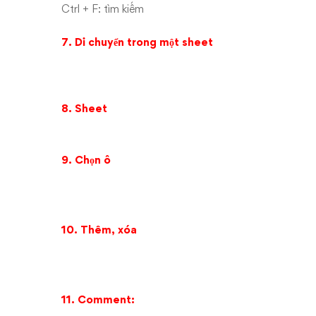
Ctrl + F: tìm kiếm
7. Di chuyển trong một sheet
8. Sheet
9. Chọn ô
10. Thêm, xóa
11. Comment: