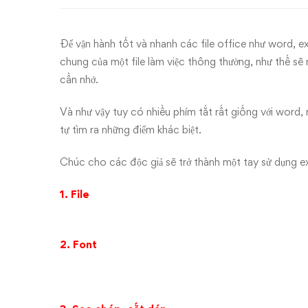
sử
dụng
Để vận hành tốt và nhanh các file office như word, ex
trong
chung của một file làm việc thông thường, như thế sẽ 
cần nhớ.
excel
Và như vậy tuy có nhiều phím tắt rất giống với word,
bạn
tự tìm ra những điểm khác biệt.
cần
Chúc cho các độc giả sẽ trở thành một tay sử dụng e
biết
1. File
2. Font