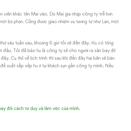
n viên khác tên Mai vào. Dù Mai gia nhập công ty trễ hơn
 một bộ phận. Cũng được giao nhiệm vụ tương tự như Lan, một
hứ sáu tuần sau, khoảng 6 giờ tối sẽ đến đây. Họ có tổng
đầu. Tôi đã báo họ là công ty sẽ cho người ra sân bay để
đây. Cụ thể về lịch trình thì sau khi đến đây hai bên sẽ bàn
ôi đề xuất sắp xếp họ ở tại khách sạn gần công ty mình. Nếu
hay đổi cách tư duy và làm việc của mình.