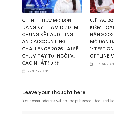
CHÍNH THỨC MỞ ĐƠN
💥 [TAC 2
ĐĂNG KÝ THAM DỰ ĐÊM
KIỂM TOÁN
CHUNG KẾT AUDITING
NĂNG 202
AND ACCOUNTING
MỞ ĐƠN Đ
CHALLENGE 2026 – AI SẼ
1: TEST O
CHẠM TAY TỚI NGÔI VỊ
OFFLINE 
CAO NHẤT? 🎉🏆
15/04/202
22/04/2026
Leave your thought here
Your email address will not be published.
Required fi