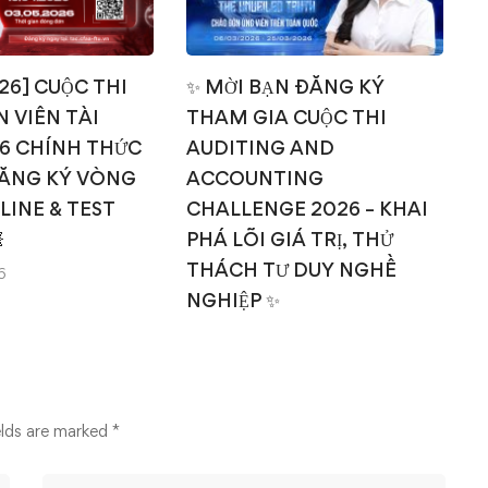
026] CUỘC THI
✨ MỜI BẠN ĐĂNG KÝ
 VIÊN TÀI
THAM GIA CUỘC THI
T
6 CHÍNH THỨC
AUDITING AND
ĂNG KÝ VÒNG
ACCOUNTING
NLINE & TEST
CHALLENGE 2026 – KHAI

PHÁ LÕI GIÁ TRỊ, THỬ
THÁCH TƯ DUY NGHỀ
6
NGHIỆP ✨
14/03/2026
elds are marked
*