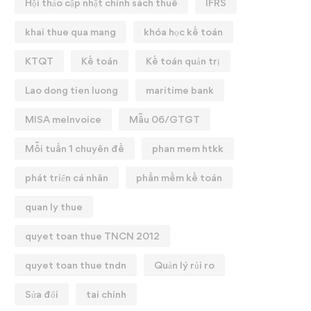
Hội thảo cập nhật chính sách thuế
IFRS
khai thue qua mang
khóa học kế toán
KTQT
Kế toán
Kế toán quản trị
Lao dong tien luong
maritime bank
MISA meInvoice
Mẫu 06/GTGT
Mỗi tuần 1 chuyên đề
phan mem htkk
phát triển cá nhân
phần mềm kế toán
quan ly thue
quyet toan thue TNCN 2012
quyet toan thue tndn
Quản lý rủi ro
Sửa đổi
tai chinh