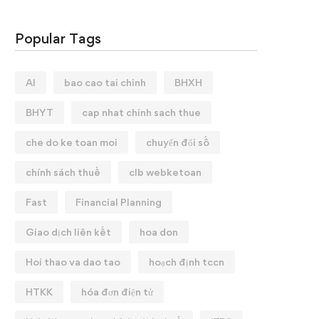
Popular Tags
AI
bao cao tai chinh
BHXH
BHYT
cap nhat chinh sach thue
che do ke toan moi
chuyển đổi số
chính sách thuế
clb webketoan
Fast
Financial Planning
Giao dịch liên kết
hoa don
Hoi thao va dao tao
hoạch định tccn
HTKK
hóa đơn điện tử