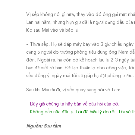
Vị sếp không nói gì nữa, thay vào đó ông gọi một nhâ
Lan hai năm, nhưng hiện giờ đã là người đứng đầu của
lúc sau Mai vào và báo lại:
– Thưa sếp. Họ sẽ đáp máy bay vào 3 giờ chiều ngày t
cộng 5 người do trưởng phòng tiêu dùng ông Nam dẫn 
đón. Ngoài ra, họ còn có kế hoạch lưu lại 2-3 ngày tại 
bạc để biết rõ hơn. Để tạo thuận lợi cho công việc, t
sếp đồng ý, ngày mai tôi sẽ giúp họ đặt phòng trước.
Sau khi Mai rời đi, vị sếp quay sang nói với Lan:
–
Bây giờ chúng ta hãy bàn về câu hỏi của cô.
–
Không cần nữa đâu ạ. Tôi đã hiểu lý do rồi. Tôi sẽ t
Nguồn: Sưu tầm