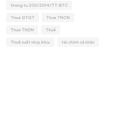
thong tu 200/2014/TT-BTC
Thue GTGT
Thue TNCN
Thue TNDN
Thuế
Thuế xuất nhập khẩu
tài chính cá nhân