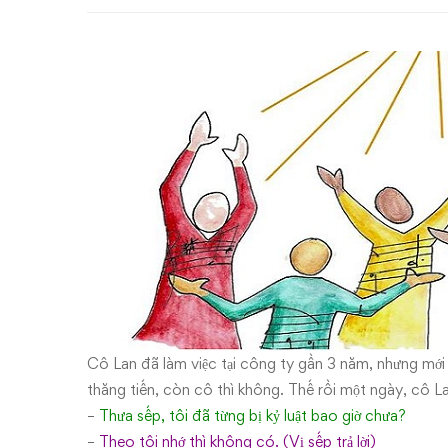
chờ
–
Lương
thấp
hay
Lương
cao?
Cô Lan đã làm việc tại công ty gần 3 năm, nhưng mới
thăng tiến, còn cô thì không. Thế rồi một ngày, cô L
–
Thưa sếp, tôi đã từng bị kỷ luật bao giờ chưa?
–
Theo tôi nhớ thì không có. (Vị sếp trả lời)