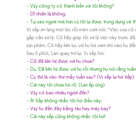
–
Vậy công ty có thành kiến với tôi không?
–
Dĩ nhiên là không.
–
Tại sao người mới hơn cả tôi lại được trọng dụng và t
Vị sếp im lặng một lúc rồi mỉm cười nói: “Việc của cô 
gấp cần xử lý. Cô hãy giúp tôi xử lý việc này trước đ
sản phẩm. Cô hãy liên lạc với họ hỏi xem khi nào họ đế
Sau 5 phút, Lan quay trở lại. Vị sếp hỏi:
–
Cô đã liên hệ được với họ chưa?
–
Dạ. Đã liên hệ được với họ rồi nhưng họ nói rằng tuần
–
Cụ thể là vào thứ mấy tuần sau? (Vị sếp lại hỏi tiếp)
–
Cái này tôi chưa hỏi rõ. (Lan ấp úng)
–
Vậy có bao nhiêu người đến?
–
À! Sếp không nhắc tôi hỏi điều này.
–
Vậy họ đến đây bằng tàu hay máy bay?
–
Cái này sếp cũng không nhắc tôi hỏi!