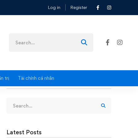
Log in
Register
Search
for:
n trị
Tài chính cá nhân
Search
Search
for:
Latest Posts