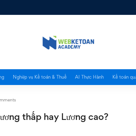
g thấp hay Lương cao?
Blog
ng
Nghiệp vụ Kế toán & Thuế
AI Thực Hành
Kế toán quả
omments
Lương thấp hay Lương cao?