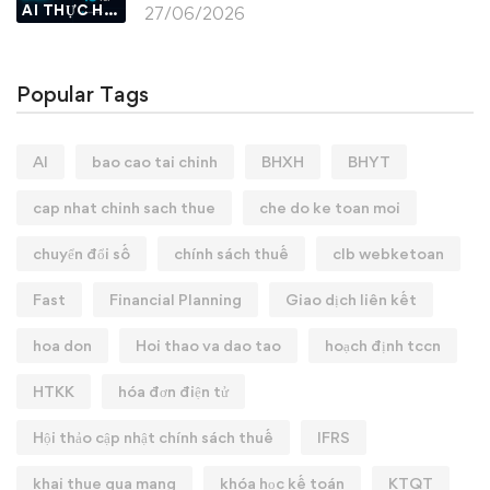
AI THỰC HÀNH
27/06/2026
Popular Tags
AI
bao cao tai chinh
BHXH
BHYT
cap nhat chinh sach thue
che do ke toan moi
chuyển đổi số
chính sách thuế
clb webketoan
Fast
Financial Planning
Giao dịch liên kết
hoa don
Hoi thao va dao tao
hoạch định tccn
HTKK
hóa đơn điện tử
Hội thảo cập nhật chính sách thuế
IFRS
khai thue qua mang
khóa học kế toán
KTQT