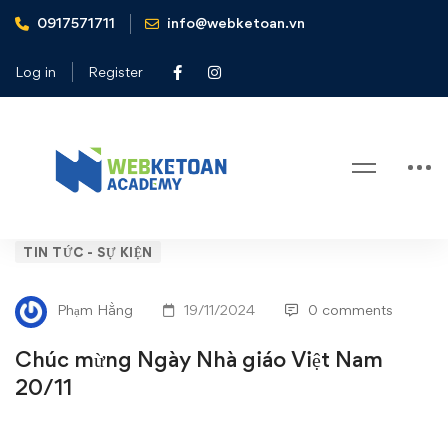
0917571711
info@webketoan.vn
Home
Tin tức - Sự kiện
Chúc mừng Ngày Nhà giáo Việt Nam 20/11
Log in
Register
Blog
Chúc
TIN TỨC - SỰ KIỆN
mừng
Phạm Hằng
19/11/2024
0 comments
Ngày
Chúc mừng Ngày Nhà giáo Việt Nam
Nhà
20/11
giáo