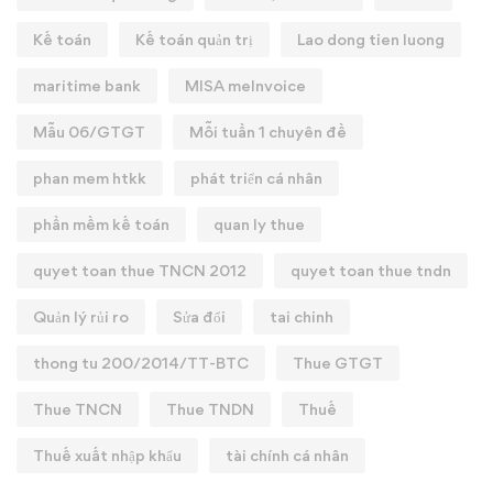
Kế toán
Kế toán quản trị
Lao dong tien luong
maritime bank
MISA meInvoice
Mẫu 06/GTGT
Mỗi tuần 1 chuyên đề
phan mem htkk
phát triển cá nhân
phần mềm kế toán
quan ly thue
quyet toan thue TNCN 2012
quyet toan thue tndn
Quản lý rủi ro
Sửa đổi
tai chinh
thong tu 200/2014/TT-BTC
Thue GTGT
Thue TNCN
Thue TNDN
Thuế
Thuế xuất nhập khẩu
tài chính cá nhân