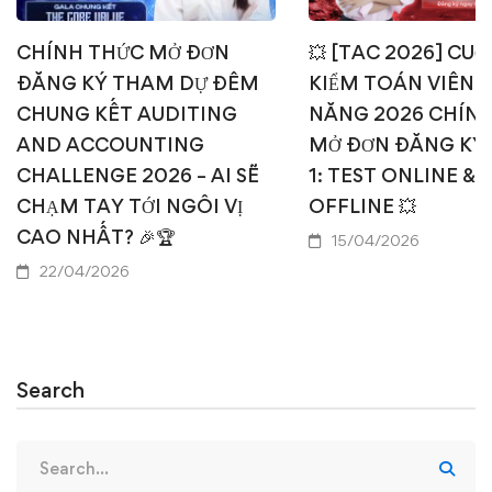
CHÍNH THỨC MỞ ĐƠN
💥 [TAC 2026] CUỘ
ĐĂNG KÝ THAM DỰ ĐÊM
KIỂM TOÁN VIÊN T
CHUNG KẾT AUDITING
NĂNG 2026 CHÍN
AND ACCOUNTING
MỞ ĐƠN ĐĂNG KÝ
CHALLENGE 2026 – AI SẼ
1: TEST ONLINE & 
CHẠM TAY TỚI NGÔI VỊ
OFFLINE 💥
CAO NHẤT? 🎉🏆
15/04/2026
22/04/2026
Search
Search
for: