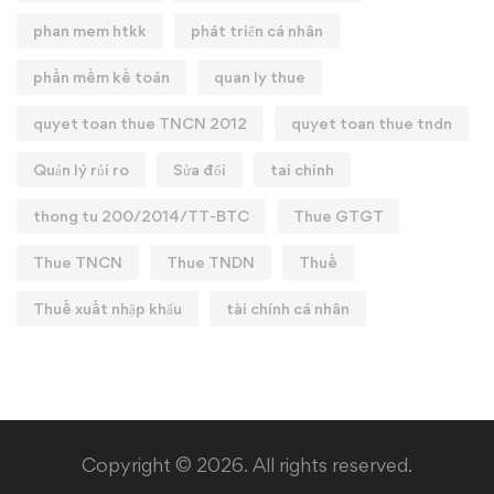
phan mem htkk
phát triển cá nhân
phần mềm kế toán
quan ly thue
quyet toan thue TNCN 2012
quyet toan thue tndn
Quản lý rủi ro
Sửa đổi
tai chinh
thong tu 200/2014/TT-BTC
Thue GTGT
Thue TNCN
Thue TNDN
Thuế
Thuế xuất nhập khẩu
tài chính cá nhân
Copyright © 2026. All rights reserved.