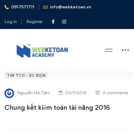
0917571711
info@webketoan.vn
Home
Tin tức - Sự kiện
Chung kết kiểm toán tài năng 2016
Log in
Register
Blog
Chung
TIN TỨC - SỰ KIỆN
kết
Nguyễn Hải Tâm
03/11/2016
0 comments
kiểm
Chung kết kiểm toán tài năng 2016
toán
tài