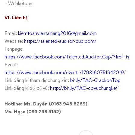
– Webketoan
VI. Liên hệ
Email:
kiemtoanvientainang2016@gmail.com
Website:
https://talented-auditor-cup.com/
Fanpage:
https://www.facebook.com/Talented.Auditor.Cup/?fref=ts
Event:
https://www.facebook.com/events/1783160751942019
/
Link đăng kí tham dự chung kết:
bit.ly/TAC-CrackonTop
Link đăng kí đội cổ vũ:
http://bit.ly/TAC-covuchungket’
Hotline: Ms. Duyên (0163 948 8269)
Ms. Ngọc (093 238 5152)