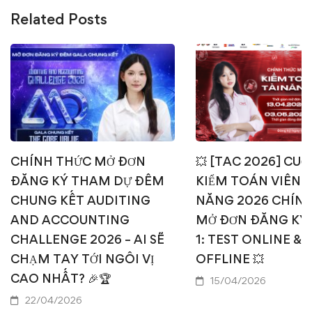
Related Posts
CHÍNH THỨC MỞ ĐƠN
💥 [TAC 2026] CUỘ
ĐĂNG KÝ THAM DỰ ĐÊM
KIỂM TOÁN VIÊN T
CHUNG KẾT AUDITING
NĂNG 2026 CHÍN
AND ACCOUNTING
MỞ ĐƠN ĐĂNG KÝ
CHALLENGE 2026 – AI SẼ
1: TEST ONLINE & 
CHẠM TAY TỚI NGÔI VỊ
OFFLINE 💥
CAO NHẤT? 🎉🏆
15/04/2026
22/04/2026