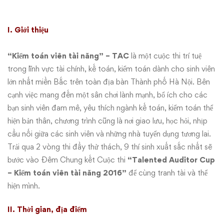
năng
I. Giới thiệu
2016
“Kiểm toán viên tài năng” – TAC
là một cuộc thi trí tuệ
trong lĩnh vực tài chính, kế toán, kiểm toán dành cho sinh viên
lớn nhất miền Bắc trên toàn địa bàn Thành phố Hà Nội. Bên
cạnh việc mang đến một sân chơi lành mạnh, bổ ích cho các
bạn sinh viên đam mê, yêu thích ngành kế toán, kiểm toán thể
hiện bản thân, chương trình cũng là nơi giao lưu, học hỏi, nhịp
cầu nối giữa các sinh viên và những nhà tuyển dụng tương lai.
Trải qua 2 vòng thi đầy thử thách, 9 thí sinh xuất sắc nhất sẽ
bước vào Đêm Chung kết Cuộc thi
“Talented Auditor Cup
– Kiểm toán viên tài năng 2016”
để cùng tranh tài và thể
hiện mình.
II. Thời gian, địa điểm