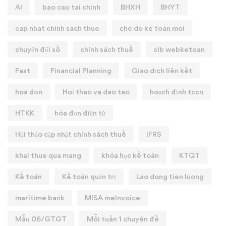
AI
bao cao tai chinh
BHXH
BHYT
cap nhat chinh sach thue
che do ke toan moi
chuyển đổi số
chính sách thuế
clb webketoan
Fast
Financial Planning
Giao dịch liên kết
hoa don
Hoi thao va dao tao
hoạch định tccn
HTKK
hóa đơn điện tử
Hội thảo cập nhật chính sách thuế
IFRS
khai thue qua mang
khóa học kế toán
KTQT
Kế toán
Kế toán quản trị
Lao dong tien luong
maritime bank
MISA meInvoice
Mẫu 06/GTGT
Mỗi tuần 1 chuyên đề