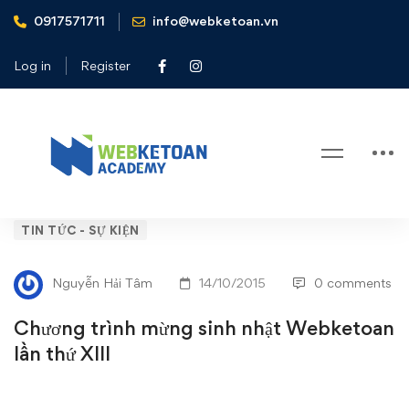
0917571711
info@webketoan.vn
Home
Tin tức - Sự kiện
Chương trình mừng sinh nhật Webketoan lần thứ XIII
Log in
Register
Blog
Chương
TIN TỨC - SỰ KIỆN
trình
Nguyễn Hải Tâm
14/10/2015
0 comments
mừng
Chương trình mừng sinh nhật Webketoan
sinh
lần thứ XIII
nhật