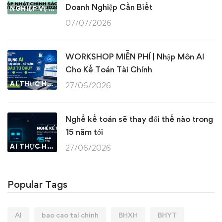
Doanh Nghiệp Cần Biết
NGHIỆP VỤ KẾ TOÁN & THUẾ
07/07/2026
WORKSHOP MIỄN PHÍ | Nhập Môn AI
Cho Kế Toán Tài Chính
AI THỰC HÀNH
27/06/2026
Nghề kế toán sẽ thay đổi thế nào trong
15 năm tới
AI THỰC HÀNH
27/06/2026
Popular Tags
AI
bao cao tai chinh
BHXH
BHYT