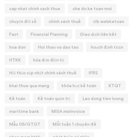
cap nhat chinh sach thue
che do ke toan moi
chuyển đổi số
chính sách thuế
clb webketoan
Fast
Financial Planning
Giao dịch liên kết
hoa don
Hoi thao va dao tao
hoạch định tccn
HTKK
hóa đơn điện tử
Hội thảo cập nhật chính sách thuế
IFRS
khai thue qua mang
khóa học kế toán
KTQT
Kế toán
Kế toán quản trị
Lao dong tien luong
maritime bank
MISA meInvoice
Mẫu 06/GTGT
Mỗi tuần 1 chuyên đề
phan mem htkk
phát triển cá nhân