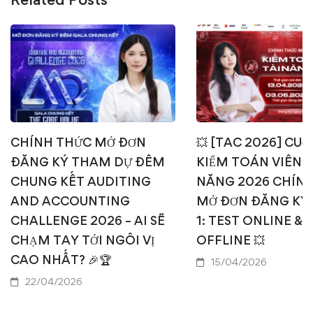
CHÍNH THỨC MỞ ĐƠN
💥 [TAC 2026] CUỘ
ĐĂNG KÝ THAM DỰ ĐÊM
KIỂM TOÁN VIÊN T
CHUNG KẾT AUDITING
NĂNG 2026 CHÍN
AND ACCOUNTING
MỞ ĐƠN ĐĂNG KÝ
CHALLENGE 2026 – AI SẼ
1: TEST ONLINE & 
CHẠM TAY TỚI NGÔI VỊ
OFFLINE 💥
CAO NHẤT? 🎉🏆
15/04/2026
22/04/2026