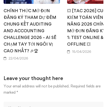
CHÍNH THỨC MỞ ĐƠN
💥 [TAC 2026] CUỘ
ĐĂNG KÝ THAM DỰ ĐÊM
KIỂM TOÁN VIÊN T
CHUNG KẾT AUDITING
NĂNG 2026 CHÍN
AND ACCOUNTING
MỞ ĐƠN ĐĂNG KÝ
CHALLENGE 2026 – AI SẼ
1: TEST ONLINE & 
CHẠM TAY TỚI NGÔI VỊ
OFFLINE 💥
CAO NHẤT? 🎉🏆
15/04/2026
22/04/2026
Leave your thought here
Your email address will not be published.
Required fields are
marked
*