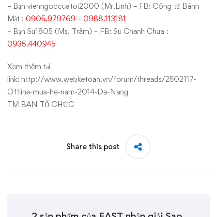
– Bạn vienngoccuatoi2000 (Mr.Linh) – FB: Công tử Bánh
Mật :
0905.979769 – 0988.113181
– Bạn Su1805 (Ms. Trâm) – FB: Su Chanh Chua :
0935.440945
Xem thêm tại
link:
http://www.webketoan.vn/forum/threads/2502117-
Offline-mua-he-nam-2014-Da-Nang
TM BAN TỔ CHỨC
Share this post
2 sản phẩm của FAST nhận giải Sao