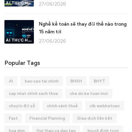
AI THỰC HÀNH
27/06/2026
Nghề kế toán sẽ thay đổi thế nào trong
15 năm tới
AI THỰC HÀNH
27/06/2026
Popular Tags
AI
bao cao tai chinh
BHXH
BHYT
cap nhat chinh sach thue
che do ke toan moi
chuyển đổi số
chính sách thuế
clb webketoan
Fast
Financial Planning
Giao dịch liên kết
hoa don
Hoi thao va dao tao
hoạch định tccn