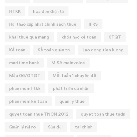
HTKK
hóa đơn điện tử
Hội thảo cập nhật chính sách thuế
IFRS
khai thue qua mang
khóa học kế toán
KTQT
Kế toán
Kế toán quản trị
Lao dong tien luong
maritime bank
MISA meInvoice
Mẫu 06/GTGT
Mỗi tuần 1 chuyên đề
phan mem htkk
phát triển cá nhân
phần mềm kế toán
quan ly thue
quyet toan thue TNCN 2012
quyet toan thue tndn
Quản lý rủi ro
Sửa đổi
tai chinh