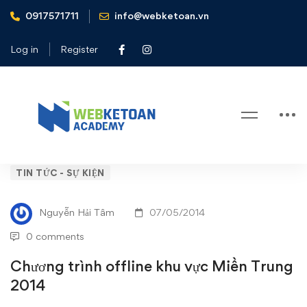
0917571711
info@webketoan.vn
Home
Tin tức - Sự kiện
Chương trình offline khu vực Miền Trung 2014
Log in
Register
Blog
Chương
TIN TỨC - SỰ KIỆN
trình
Nguyễn Hải Tâm
07/05/2014
offline
0 comments
khu
Chương trình offline khu vực Miền Trung
2014
vực