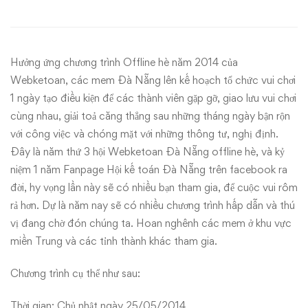
Miền
Trung
Hưởng ứng chương trình Offline hè năm 2014 của
2014
Webketoan, các mem Đà Nẵng lên kế hoạch tổ chức vui chơi
1 ngày tạo điều kiện để các thành viên gặp gỡ, giao lưu vui chơi
cùng nhau, giải toả căng thẳng sau những tháng ngày bận rộn
với công việc và chóng mặt với những thông tư, nghị định.
Đây là năm thứ 3 hội Webketoan Đà Nẵng offline hè, và kỷ
niệm 1 năm Fanpage Hội kế toán Đà Nẵng trên facebook ra
đời, hy vọng lần này sẽ có nhiều bạn tham gia, để cuộc vui rôm
rả hơn. Dự là năm nay sẽ có nhiều chương trình hấp dẫn và thú
vị đang chờ đón chúng ta. Hoan nghênh các mem ở khu vực
miền Trung và các tỉnh thành khác tham gia.
Chương trình cụ thể như sau:
Thời gian: Chủ nhật ngày 25/05/2014