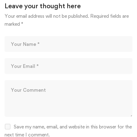
Leave your thought here
CAO NHẤT? 🎉🏆
15/04/2026
22/04/2026
Your email address will not be published.
Required fields are
marked
*
Save my name, email, and website in this browser for the
next time I comment.