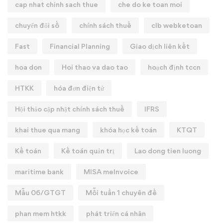
cap nhat chinh sach thue
che do ke toan moi
chuyển đổi số
chính sách thuế
clb webketoan
Fast
Financial Planning
Giao dịch liên kết
hoa don
Hoi thao va dao tao
hoạch định tccn
HTKK
hóa đơn điện tử
Hội thảo cập nhật chính sách thuế
IFRS
khai thue qua mang
khóa học kế toán
KTQT
Kế toán
Kế toán quản trị
Lao dong tien luong
maritime bank
MISA meInvoice
Mẫu 06/GTGT
Mỗi tuần 1 chuyên đề
phan mem htkk
phát triển cá nhân