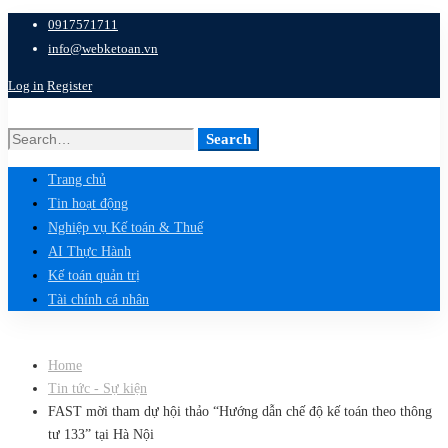
0917571711
info@webketoan.vn
Log in
Register
Search
Search
for:
Trang chủ
Tin hoạt động
Nghiệp vụ Kế toán & Thuế
AI Thực Hành
Kế toán quản trị
Tài chính cá nhân
Home
Tin tức - Sự kiện
FAST mời tham dự hội thảo “Hướng dẫn chế độ kế toán theo thông
tư 133” tại Hà Nội