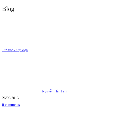
Blog
FAST
Tin tức - Sự kiện
mời
tham
dự
Nguyễn Hải Tâm
hội
26/09/2016
0 comments
thảo