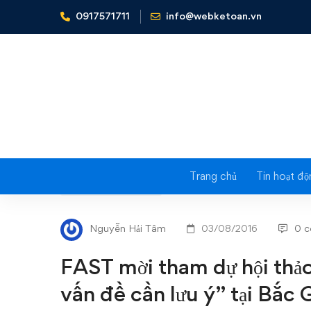
0917571711
info@webketoan.vn
Home
Tin tức - Sự kiện
FAST mời tham dự hội thảo "Tố
Trang chủ
Tin hoạt độ
FAST
TIN TỨC - SỰ KIỆN
mời
Nguyễn Hải Tâm
03/08/2016
0 
tham
FAST mời tham dự hội thảo
dự
vấn đề cần lưu ý” tại Bắc 