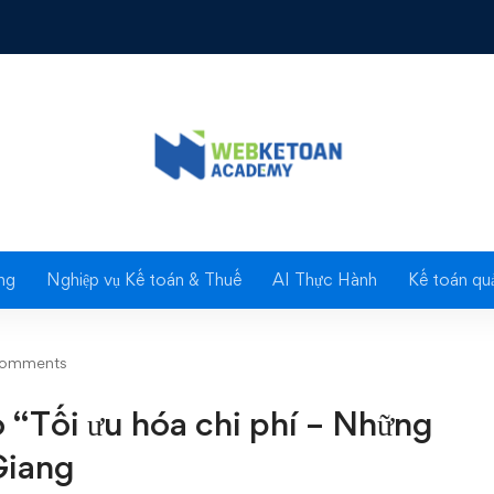
i ưu hóa chi phí - Những vấn đề cần lưu ý" tại Bắc Giang
Blog
ng
Nghiệp vụ Kế toán & Thuế
AI Thực Hành
Kế toán quả
comments
 “Tối ưu hóa chi phí – Những
Giang