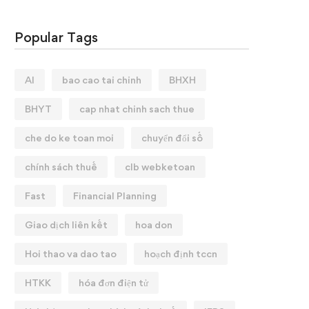
Popular Tags
AI
bao cao tai chinh
BHXH
BHYT
cap nhat chinh sach thue
che do ke toan moi
chuyển đổi số
chính sách thuế
clb webketoan
Fast
Financial Planning
Giao dịch liên kết
hoa don
Hoi thao va dao tao
hoạch định tccn
HTKK
hóa đơn điện tử