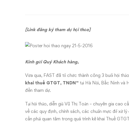
hội
thảo
“Tối
[Link đăng ký tham dự hội thảo]
ưu
hóa
Kính gửi Quý Khách hàng,
chi
phí
Vừa qua, FAST đã tổ chức thành công 3 buổi hội thả
khai thuế GTGT, TNDN”
tại Hà Nội, Bắc Ninh và 
–
đến tham dự.
Những
Tại hội thảo, diễn giả Vũ Thị Toản – chuyên gia cao c
về các quy định, chính sách, các chuẩn mực để xử lý 
vấn
cần phải quan tâm trong quá trình kê khai Thuế GT