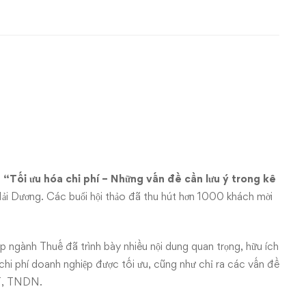
o
“Tối ưu hóa chi phí – Những vấn đề cần lưu ý trong kê
Hải Dương. Các buổi hội thảo đã thu hút hơn 1000 khách mời
ấp ngành Thuế đã trình bày nhiều nội dung quan trọng, hữu ích
chi phí doanh nghiệp được tối ưu, cũng như chỉ ra các vấn đề
GT, TNDN.