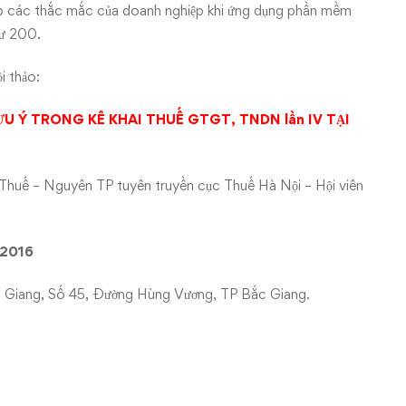
áp các thắc mắc của doanh nghiệp khi ứng dụng phần mềm
tư 200.
i thảo:
U Ý TRONG KÊ KHAI THUẾ GTGT, TNDN lần IV TẠI
Thuế – Nguyên TP tuyên truyền cục Thuế Hà Nội – Hội viên
-2016
ắc Giang, Số 45, Đường Hùng Vương, TP Bắc Giang.