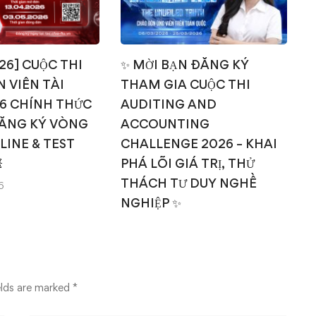
026] CUỘC THI
✨ MỜI BẠN ĐĂNG KÝ
 VIÊN TÀI
THAM GIA CUỘC THI
T
6 CHÍNH THỨC
AUDITING AND
ĂNG KÝ VÒNG
ACCOUNTING
NLINE & TEST
CHALLENGE 2026 – KHAI

PHÁ LÕI GIÁ TRỊ, THỬ
THÁCH TƯ DUY NGHỀ
6
NGHIỆP ✨
14/03/2026
elds are marked
*