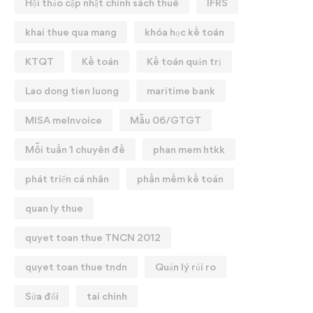
Hội thảo cập nhật chính sách thuế
IFRS
khai thue qua mang
khóa học kế toán
KTQT
Kế toán
Kế toán quản trị
Lao dong tien luong
maritime bank
MISA meInvoice
Mẫu 06/GTGT
Mỗi tuần 1 chuyên đề
phan mem htkk
phát triển cá nhân
phần mềm kế toán
quan ly thue
quyet toan thue TNCN 2012
quyet toan thue tndn
Quản lý rủi ro
Sửa đổi
tai chinh