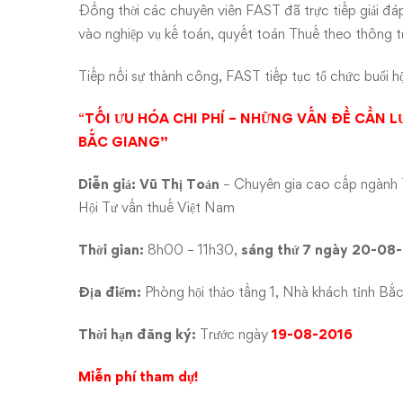
đề
Đồng thời các chuyên viên FAST đã trực tiếp giải đ
cần
vào nghiệp vụ kế toán, quyết toán Thuế theo thông 
lưu
Tiếp nối sự thành công, FAST tiếp tục tổ chức buổi hộ
ý”
“
TỐI ƯU HÓA CHI PHÍ – NHỮNG VẤN ĐỀ CẦN LƯ
BẮC GIANG”
tại
Diễn giả: Vũ Thị Toản
– Chuyên gia cao cấp ngành 
Bắc
Hội Tư vấn thuế Việt Nam
Giang
Thời gian:
8h00 – 11h30,
sáng thứ 7 ngày 20-08
Địa điểm:
Phòng hội thảo tầng 1, Nhà khách tỉnh B
Thời hạn đăng ký:
Trước ngày
19-08-2016
Miễn phí tham dự!