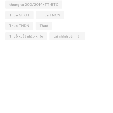
thong tu 200/2014/TT-BTC
Thue GTGT
Thue TNCN
Thue TNDN
Thuế
Thuế xuất nhập khẩu
tài chính cá nhân