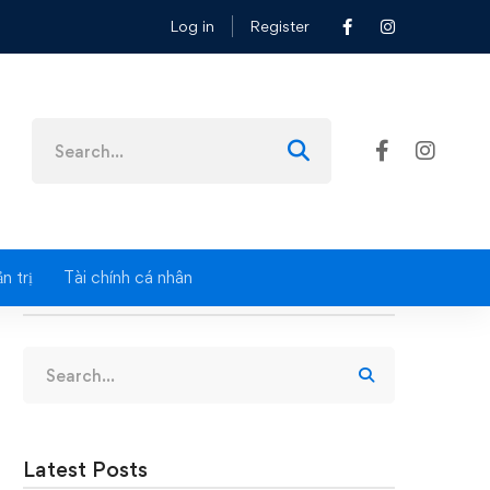
Log in
Register
Search
for:
n trị
Tài chính cá nhân
Search
Search
for:
Latest Posts