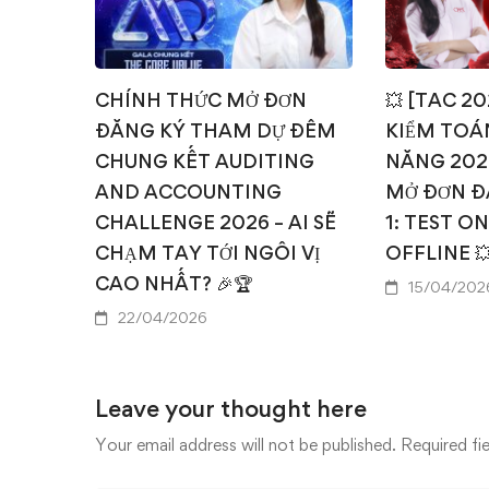
CHÍNH THỨC MỞ ĐƠN
💥 [TAC 2
ĐĂNG KÝ THAM DỰ ĐÊM
KIỂM TOÁN
CHUNG KẾT AUDITING
NĂNG 202
AND ACCOUNTING
MỞ ĐƠN Đ
CHALLENGE 2026 – AI SẼ
1: TEST O
CHẠM TAY TỚI NGÔI VỊ
OFFLINE 
CAO NHẤT? 🎉🏆
15/04/202
22/04/2026
Leave your thought here
Your email address will not be published.
Required fi