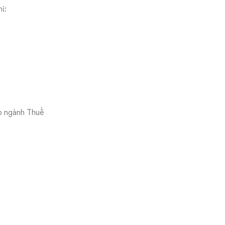
ỉ:
p ngành Thuế