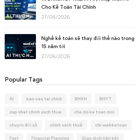
Cho Kế Toán Tài Chính
AI THỰC HÀNH
27/06/2026
Nghề kế toán sẽ thay đổi thế nào trong
15 năm tới
AI THỰC HÀNH
27/06/2026
Popular Tags
AI
bao cao tai chinh
BHXH
BHYT
cap nhat chinh sach thue
che do ke toan moi
chuyển đổi số
chính sách thuế
clb webketoan
Fast
Financial Planning
Giao dịch liên kết