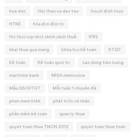
hoa don
Hoi thao va dao tao
hoạch định tccn
HTKK
hóa đơn điện tử
Hội thảo cập nhật chính sách thuế
IFRS
khai thue qua mang
khóa học kế toán
KTQT
Kế toán
Kế toán quản trị
Lao dong tien luong
maritime bank
MISA meInvoice
Mẫu 06/GTGT
Mỗi tuần 1 chuyên đề
phan mem htkk
phát triển cá nhân
phần mềm kế toán
quan ly thue
quyet toan thue TNCN 2012
quyet toan thue tndn