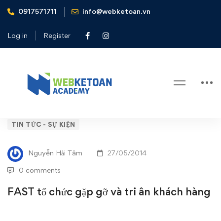
0917571711
info@webketoan.vn
Home
Tin tức - Sự kiện
FAST tổ chức gặp gỡ và tri ân khách hàng
Log in
Register
Blog
FAST
TIN TỨC - SỰ KIỆN
tổ
Nguyễn Hải Tâm
27/05/2014
chức
0 comments
gặp
FAST tổ chức gặp gỡ và tri ân khách hàng
gỡ