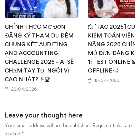
CHÍNH THỨC MỞ ĐƠN
💥 [TAC 2026] CUỘ
ĐĂNG KÝ THAM DỰ ĐÊM
KIỂM TOÁN VIÊN T
CHUNG KẾT AUDITING
NĂNG 2026 CHÍN
AND ACCOUNTING
MỞ ĐƠN ĐĂNG KÝ
CHALLENGE 2026 – AI SẼ
1: TEST ONLINE & 
CHẠM TAY TỚI NGÔI VỊ
OFFLINE 💥
CAO NHẤT? 🎉🏆
15/04/2026
22/04/2026
Leave your thought here
Your email address will not be published.
Required fields are
marked
*