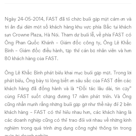
và
Ngày 24-05-2014, FAST đã tổ chức buổi gặp mặt cám ơn và
tri
tri ân đại diện một số khách hàng khu vực phía Bắc tại khách
ân
sạn Crowne Plaza, Hà Nội. Tham dự buổi lễ, về phía FAST có
Ông Phan Quốc Khánh – Giám đốc công ty, Ông Lê Khắc
khách
Bình – Giám đốc điều hành, tập thể cán bộ nhân viên và hơn
80 khách hàng của FAST.
hàng
Ông Lê Khắc Bình phát biểu khai mạc buổi gặp mặt. Trong lời
phát biểu, Ông bày tỏ lòng biết ơn sâu sắc của FAST đến các
khách hàng đã đồng hành và là “Đối tác lâu dài, tin cậy”
cùng FAST suốt chặng đường 17 năm phát triển. Và Ông
cũng nhấn mạnh rằng những buổi gặp gỡ như thế này để 2 bên
khách hàng – FAST có thể hiểu nhau hơn, các khách hàng là
các doanh nghiệp cũng có thể trao đổi với nhau về những kinh
nghiệm trong quá trình ứng dụng công nghệ thông tin trong
quản trị doanh nghiệp.