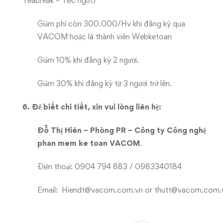
Teabreak – Tiệc ngọt)
Giảm phí còn 300.000/Hv khi đăng ký qua
VACOM hoặc là thành viên Webketoan
Giảm 10% khi đăng ký 2 người.
Giảm 30% khi đăng ký từ 3 người trở lên.
6. Để biết chi tiết, xin vui lòng liên hệ:
Đỗ Thị Hiên – Phòng PR – Công ty Cô
ng nghệ
phan mem ke toan
VACOM
.
Điện thoại: 0904 794 883 / 0983340184
Email:
Hiendt@vacom.com.vn
or
thutt@vacom.com.