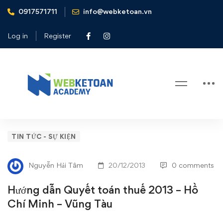
0917571711
info@webketoan.vn
Home
Tin tức - Sự kiện
Hướng dẫn Quyết toán thuế 2013 - Hồ Chí Minh - Vũng
Log in
Register
Tàu
Blog
Hướng
TIN TỨC - SỰ KIỆN
dẫn
Nguyễn Hải Tâm
20/12/2013
0 comments
Quyết
Hướng dẫn Quyết toán thuế 2013 – Hồ
toán
Chí Minh – Vũng Tàu