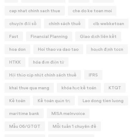
cap nhat chinh sach thue
che do ke toan moi
chuyển đổi số
chính sách thuế
clb webketoan
Fast
Financial Planning
Giao dịch liên kết
hoa don
Hoi thao va dao tao
hoạch định tccn
HTKK
hóa đơn điện tử
Hội thảo cập nhật chính sách thuế
IFRS
khai thue qua mang
khóa học kế toán
KTQT
Kế toán
Kế toán quản trị
Lao dong tien luong
maritime bank
MISA meInvoice
Mẫu 06/GTGT
Mỗi tuần 1 chuyên đề