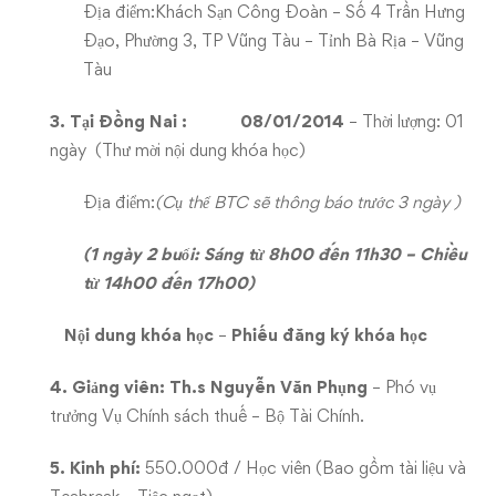
Địa điểm:Khách Sạn Công Đoàn – Số 4 Trần Hưng
Đạo, Phường 3, TP Vũng Tàu – Tỉnh Bà Rịa – Vũng
Tàu
3. Tại Đồng Nai :
08/01/2014
– Thời lượng: 01
ngày (Thư mời nội dung khóa học)
Địa điểm:
(Cụ thể BTC sẽ thông báo trước 3 ngày )
(1 ngày 2 buổi: Sáng từ 8h00 đến 11h30 – Chiều
từ 14h00 đến 17h00)
Nội dung khóa học
–
Phiếu đăng ký khóa học
4. Giảng viên:
Th.s Nguyễn Văn Phụng
– Phó vụ
trưởng Vụ Chính sách thuế – Bộ Tài Chính.
5. Kinh phí:
550.0
00đ / Học viên (Bao gồm tài liệu và