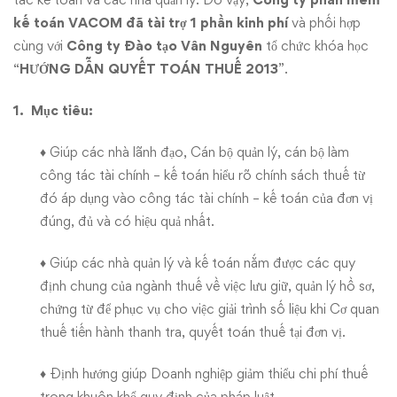
kế toán
VACOM đã tài trợ 1 phần kinh phí
và phối hợp
cùng với
Công ty Đào tạo Vân Nguyên
tổ chức khóa học
“
HƯỚNG DẪN QUYẾT TOÁN THUẾ 2013
”.
1. Mục tiêu:
♦ Giúp các nhà lãnh đạo, Cán bộ quản lý, cán bộ làm
công tác tài chính – kế toán hiểu rõ chính sách thuế từ
đó áp dụng vào công tác tài chính – kế toán của đơn vị
đúng, đủ và có hiệu quả nhất.
♦ Giúp các nhà quản lý và kế toán nắm được các quy
định chung của ngành thuế về việc lưu giữ, quản lý hồ sơ,
chứng từ để phục vụ cho việc giải trình số liệu khi Cơ quan
thuế tiến hành thanh tra, quyết toán thuế tại đơn vị.
♦ Định hướng giúp Doanh nghiệp giảm thiểu chi phí thuế
trong khuôn khổ quy định của pháp luật.