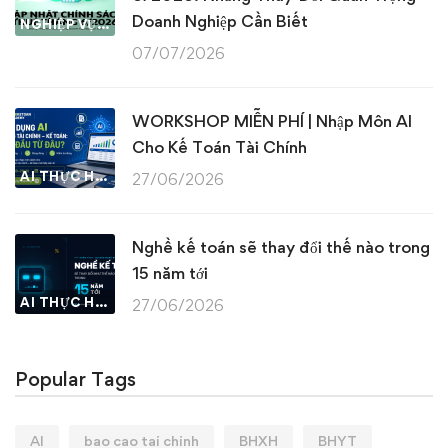
Doanh Nghiệp Cần Biết
NGHIỆP VỤ KẾ TOÁN & THUẾ
07/07/2026
WORKSHOP MIỄN PHÍ | Nhập Môn AI
Cho Kế Toán Tài Chính
AI THỰC HÀNH
27/06/2026
Nghề kế toán sẽ thay đổi thế nào trong
15 năm tới
AI THỰC HÀNH
27/06/2026
Popular Tags
AI
bao cao tai chinh
BHXH
BHYT