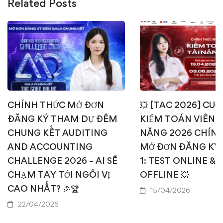
Related Posts
CHÍNH THỨC MỞ ĐƠN
💥 [TAC 2026] CUỘ
ĐĂNG KÝ THAM DỰ ĐÊM
KIỂM TOÁN VIÊN T
CHUNG KẾT AUDITING
NĂNG 2026 CHÍN
AND ACCOUNTING
MỞ ĐƠN ĐĂNG KÝ
CHALLENGE 2026 – AI SẼ
1: TEST ONLINE & 
CHẠM TAY TỚI NGÔI VỊ
OFFLINE 💥
CAO NHẤT? 🎉🏆
15/04/2026
22/04/2026