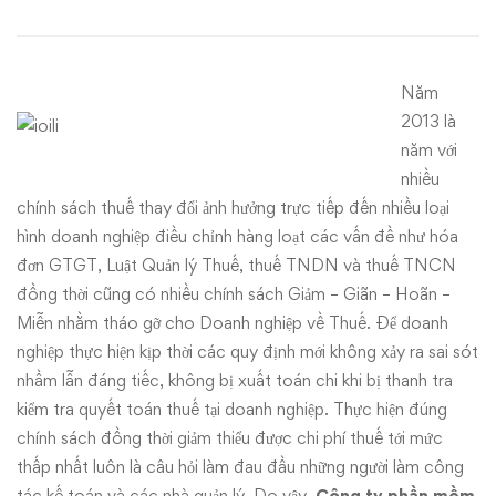
thuế
2013
Năm
–
2013 là
Hồ
năm với
nhiều
Chí
chính sách thuế thay đổi ảnh hưởng trực tiếp đến nhiều loại
hình doanh nghiệp điều chỉnh hàng loạt các vấn đề như hóa
Minh
đơn GTGT, Luật Quản lý Thuế, thuế TNDN và thuế TNCN
–
đồng thời cũng có nhiều chính sách Giảm – Giãn – Hoãn –
Miễn nhằm tháo gỡ cho Doanh nghiệp về Thuế. Để doanh
Vũng
nghiệp thực hiện kịp thời các quy định mới không xảy ra sai sót
nhầm lẫn đáng tiếc, không bị xuất toán chi khi bị thanh tra
Tàu
kiểm tra quyết toán thuế tại doanh nghiệp. Thực hiện đúng
chính sách đồng thời giảm thiểu được chi phí thuế tới mức
thấp nhất luôn là câu hỏi làm đau đầu những người làm công
tác kế toán và các nhà quản lý. Do vậy,
Công ty
phần mềm