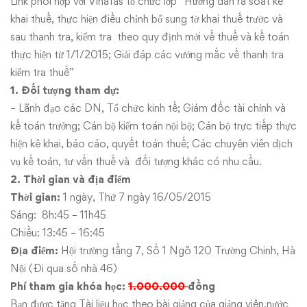
khai
Link phối hợp với Vinafas tổ chức lớp “Hướng dẫn rà soát kê
khai thuế, thực hiện điều chỉnh bổ sung tờ khai thuế trước và
thuế
sau thanh tra, kiểm tra theo quy định mới về thuế và kế toán
trước
thực hiện từ 1/1/2015; Giải đáp các vướng mắc về thanh tra
kiểm tra thuế”
và
1. Đối tượng tham dự:
– Lãnh đạo các DN, Tổ chức kinh tế; Giám đốc tài chính và
sau
kế toán trưởng; Cán bộ kiểm toán nội bộ; Cán bộ trực tiếp thực
hiện kê khai, báo cáo, quyết toán thuế; Các chuyên viên dịch
thanh
vụ kế toán, tư vấn thuế và đối tượng khác có nhu cầu.
tra,
2. Thời gian và địa điểm
Thời gian:
1 ngày, Thứ 7 ngày 16/05/2015
kiểm
Sáng: 8h:45 – 11h45
Chiều: 13:45 – 16:45
tra
Địa điểm:
Hội trường tầng 7, Số 1 Ngõ 120 Trường Chinh, Hà
thuế
Nội (Đi qua số nhà 46)
Phí tham gia khóa học:
1.000.000
đồng
Bạn được tặng Tài liệu học theo bài giảng của giảng viên,nước