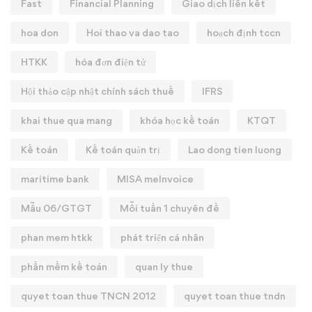
Fast
Financial Planning
Giao dịch liên kết
hoa don
Hoi thao va dao tao
hoạch định tccn
HTKK
hóa đơn điện tử
Hội thảo cập nhật chính sách thuế
IFRS
khai thue qua mang
khóa học kế toán
KTQT
Kế toán
Kế toán quản trị
Lao dong tien luong
maritime bank
MISA meInvoice
Mẫu 06/GTGT
Mỗi tuần 1 chuyên đề
phan mem htkk
phát triển cá nhân
phần mềm kế toán
quan ly thue
quyet toan thue TNCN 2012
quyet toan thue tndn