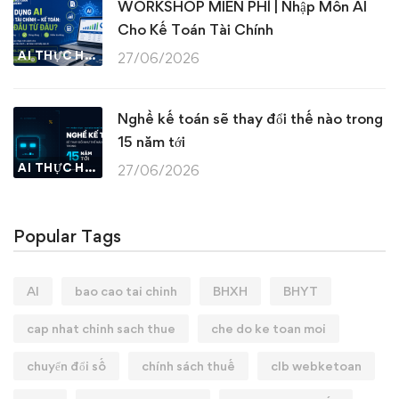
WORKSHOP MIỄN PHÍ | Nhập Môn AI
Cho Kế Toán Tài Chính
AI THỰC HÀNH
27/06/2026
Nghề kế toán sẽ thay đổi thế nào trong
15 năm tới
AI THỰC HÀNH
27/06/2026
Popular Tags
AI
bao cao tai chinh
BHXH
BHYT
cap nhat chinh sach thue
che do ke toan moi
chuyển đổi số
chính sách thuế
clb webketoan