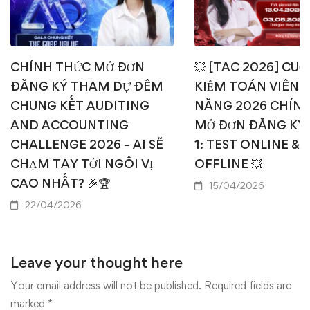
CHÍNH THỨC MỞ ĐƠN
💥 [TAC 2026] CUỘ
ĐĂNG KÝ THAM DỰ ĐÊM
KIỂM TOÁN VIÊN T
CHUNG KẾT AUDITING
NĂNG 2026 CHÍN
AND ACCOUNTING
MỞ ĐƠN ĐĂNG KÝ
CHALLENGE 2026 – AI SẼ
1: TEST ONLINE & 
CHẠM TAY TỚI NGÔI VỊ
OFFLINE 💥
CAO NHẤT? 🎉🏆
15/04/2026
22/04/2026
Leave your thought here
Your email address will not be published.
Required fields are
marked
*