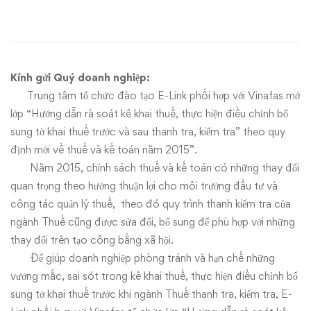
kê
khai
thuế,
Kính gửi Quý doanh nghiệp:
thực
Trung tâm tổ chức đào tạo E-Link phối hợp với Vinafas mở
lớp “Hướng dẫn rà soát kê khai thuế, thực hiện điều chỉnh bổ
hiện
sung tờ khai thuế trước và sau thanh tra, kiểm tra” theo quy
định mới về thuế và kế toán năm 2015”.
điều
Năm 2015, chính sách thuế và kế toán có những thay đổi
chỉnh
quan trọng theo hướng thuận lợi cho môi trường đầu tư và
công tác quản lý thuế, theo đó quy trình thanh kiểm tra của
bổ
ngành Thuế cũng được sửa đổi, bổ sung để phù hợp với những
thay đổi trên tạo công bằng xã hội.
sung
Để giúp doanh nghiệp phòng tránh và hạn chế những
tờ
vướng mắc, sai sót trong kê khai thuế, thực hiện điều chỉnh bổ
sung tờ khai thuế trước khi ngành Thuế thanh tra, kiểm tra, E-