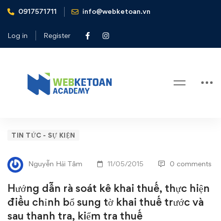
0917571711
info@webketoan.vn
Home
Tin tức - Sự kiện
Hướng dẫn rà soát kê khai thuế, thực hiện điều chỉnh bổ
Log in
Register
sung tờ khai thuế trước và sau thanh tra, kiểm tra thuế
Blog
Hướng
TIN TỨC - SỰ KIỆN
dẫn
Nguyễn Hải Tâm
11/05/2015
0 comments
rà
Hướng dẫn rà soát kê khai thuế, thực hiện
soát
điều chỉnh bổ sung tờ khai thuế trước và
sau thanh tra, kiểm tra thuế