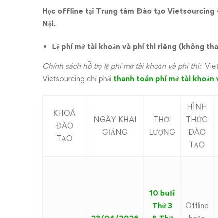
Học
offline
tại
Trung
tâm
Đào
tạo
Vietsourcing
Nội.
Lệ
phí
mở
tài
khoản
và
phí
thi riêng (không th
Chính
sách
hỗ
trợ
lệ
phí
mở
tài
khoản
và
phí thi:
Vie
Vietsourcing chỉ phải
thanh
toán
phí
mở
tài
khoản
HÌNH
KHOÁ
NGÀY KHAI
THỜI
THỨC
ĐÀO
GIẢNG
LƯỢNG
ĐÀO
TẠO
TẠO
10 buổi
Thứ 3
Offline