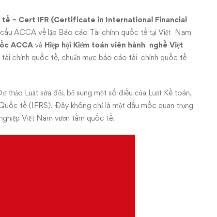
tế
–
Cert IFR
(Certificate
in
International
Financial
n cầu ACCA về lập Báo cáo Tài chính quốc tế tại Việt Nam
uốc
ACCA
và
Hiệp
hội Kiểm
toán
viên hành
nghề
Việt
 tài chính quốc tế, chuẩn mực báo cáo tài chính quốc tế
 thảo Luật sửa đổi, bổ sung một số điều của Luật Kế toán,
Quốc tế (IFRS). Đây không chỉ là một dấu mốc quan trọng
nghiệp Việt Nam vươn tầm quốc tế.