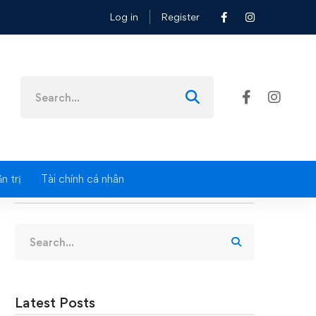
Log in
Register
ỐC TẾ 23/04/2026
Search
for:
n trị
Tài chính cá nhân
Search
Search
for:
Latest Posts