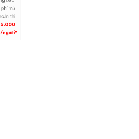
ng
bao
phí mở
hoản thi
75.000
/người*