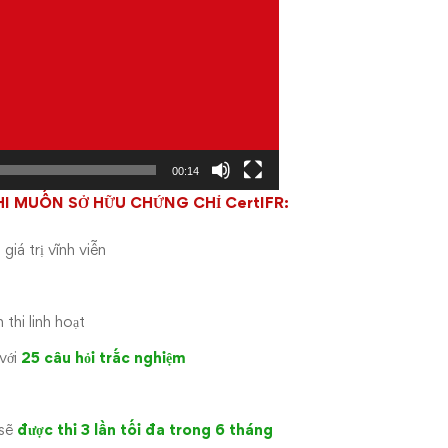
00:14
HI MUỐN SỞ HỮU CHỨNG CHỈ
C
e
r
t
I
F
R
:
á trị vĩnh viễn
 thi linh hoạt
với
25 câu hỏi trắc nghiệm
 sẽ
được thi 3 lần tối đa trong 6 tháng