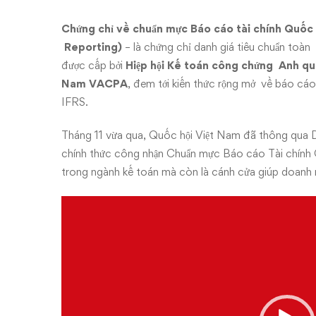
TÀI
CHÍNH
Chứng
chỉ
về
chuẩn mực
Báo
cáo
tài
chính
Quốc
Reporting)
– là chứng chỉ danh giá tiêu chuẩn toà
QUỐC
được cấp bởi
Hiệp
hội
Kế
toán
công
chứng
Anh
q
Nam
VACPA
, đem tới kiến thức rộng mở về báo cáo
TẾ
IFRS.
23/04/2026
Tháng 11 vừa qua, Quốc hội Việt Nam đã thông qua Dự
chính thức công nhận Chuẩn mực Báo cáo Tài chính 
trong ngành kế toán mà còn là cánh cửa giúp doanh 
Video
Player