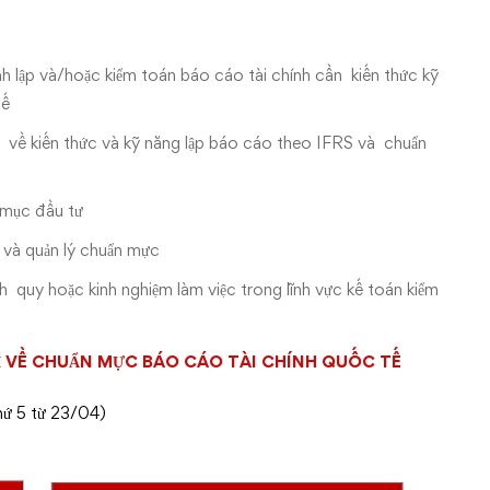
nh lập và/hoặc kiểm toán báo cáo tài chính cần kiến thức kỹ
tế
 về kiến thức và kỹ năng lập báo cáo theo IFRS và chuẩn
 mục đầu tư
 và quản lý chuẩn mực
 quy hoặc kinh nghiệm làm việc trong lĩnh vực kế toán kiểm
Ỉ VỀ CHUẨN MỰC BÁO CÁO TÀI CHÍNH QUỐC TẾ
hứ 5 từ 23/04)