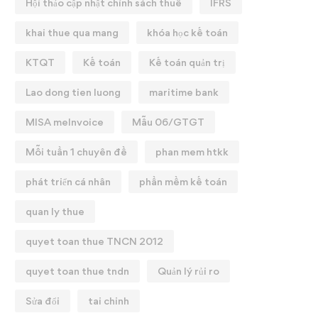
Hội thảo cập nhật chính sách thuế
IFRS
khai thue qua mang
khóa học kế toán
KTQT
Kế toán
Kế toán quản trị
Lao dong tien luong
maritime bank
MISA meInvoice
Mẫu 06/GTGT
Mỗi tuần 1 chuyên đề
phan mem htkk
phát triển cá nhân
phần mềm kế toán
quan ly thue
quyet toan thue TNCN 2012
quyet toan thue tndn
Quản lý rủi ro
Sửa đổi
tai chinh