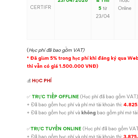
23/04/2026
& Thứ
hoặc
CERTIFR
5
từ
Online
23/04
(
Học phí đã bao gồm VAT)
* Đã giảm
5% trong học phí khi đăng ký qua Webk
thi vẫn có giá 1.500.000 VNĐ)
💰
HỌC PHÍ
✅
TRỰC TIẾP OFFLINE
(Học phí đã bao gồm VAT
+ Đã bao gồm học phí và phí mở tài khoản thi:
4.825
+ Đã bao gồm học phí và
không
bao gồm phí mở tài 
✅
TRỰC TUYẾN ONLINE
(Học phí đã bao gồm VA
+ Đã bao gồm học phí và phí mở tài khoản thi:
3.875