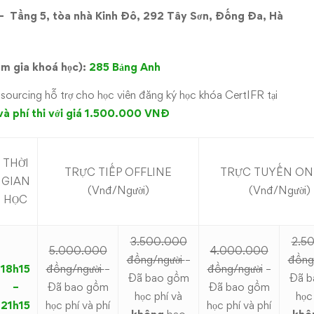
–
Tầng
5,
tòa
nhà
Kinh Đô, 292
Tây
Sơn,
Đống
Đa,
Hà
am gia khoá học):
285
Bảng
Anh
tsourcing hỗ trợ cho học viên đăng ký học khóa CertIFR tại
và
phí
thi
với
giá
1.500.000
VNĐ
THỜI
TRỰC TIẾP OFFLINE
TRỰC TUYẾN ON
GIAN
(Vnđ/Người)
(Vnđ/Người)
HỌC
3.500.000
2.5
5.000.000
4.000.000
đồng/người
–
đồng
18h15
đồng/người
–
đồng/người
–
Đã bao gồm
Đã b
–
Đã bao gồm
Đã bao gồm
học phí và
học
21h15
học phí và phí
học phí và phí