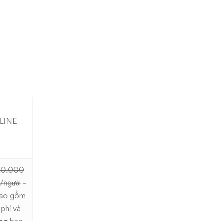
LINE
00.000
/người
–
ao gồm
 phí và