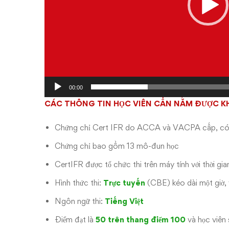
00:00
CÁC THÔNG TIN HỌC VIÊN CẦN NẮM ĐƯỢC K
Chứng chỉ Cert IFR do ACCA và VACPA cấp, có gi
Chứng chỉ bao gồm 13 mô-đun học
CertIFR được tổ chức thi trên máy tính với thời gian
Hình thức thi:
Trực tuyến
(CBE) kéo dài một giờ, 
Ngôn ngữ thi:
Tiếng Việt
Điểm đạt là
50 trên thang điểm 100
và học viên