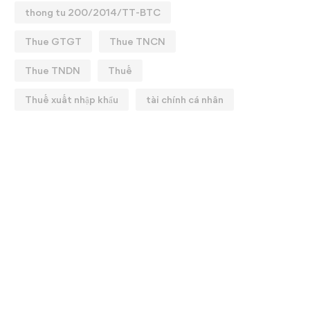
thong tu 200/2014/TT-BTC
Thue GTGT
Thue TNCN
Thue TNDN
Thuế
Thuế xuất nhập khẩu
tài chính cá nhân