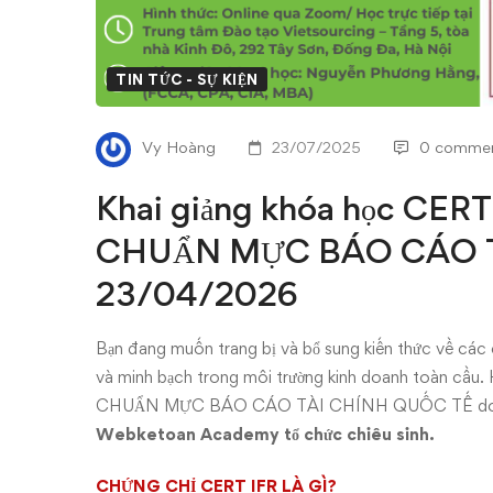
CERT
IFR
TIN TỨC - SỰ KIỆN
–
CHỨNG
Vy Hoàng
23/07/2025
0 comme
CHỈ
Khai giảng khóa học CER
VỀ
CHUẨN MỰC BÁO CÁO T
23/04/2026
CHUẨN
MỰC
Bạn đang muốn trang bị và bổ sung kiến thức về c
và minh bạch trong môi trường kinh doanh toàn cầ
BÁO
CHUẨN MỰC BÁO CÁO TÀI CHÍNH QUỐC TẾ d
CÁO
Webketoan Academy tổ chức chiêu sinh.
CHỨNG
CHỈ
CERT IFR
LÀ GÌ?