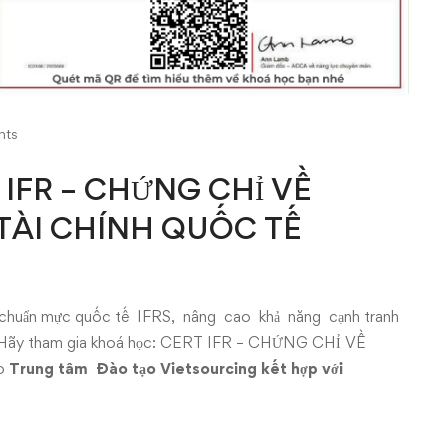
nts
T IFR – CHỨNG CHỈ VỀ
ÀI CHÍNH QUỐC TẾ
ác chuẩn mực quốc tế IFRS, nâng cao khả năng cạnh tranh
u. Hãy tham gia khoá học: CERT IFR – CHỨNG CHỈ VỀ
o
Trung
tâm
Đào
tạo
Vietsourcing kết hợp với