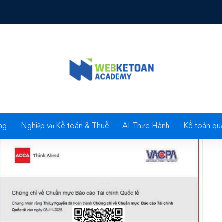
T IFR - CHỨNG CHỈ VỀ CHUẨN MỰC BÁO CÁO TÀI CHÍNH QU
Blog
ng
Nghiệp vụ Kế toán & Thuế
AI Thực Hành
Kế toán quả