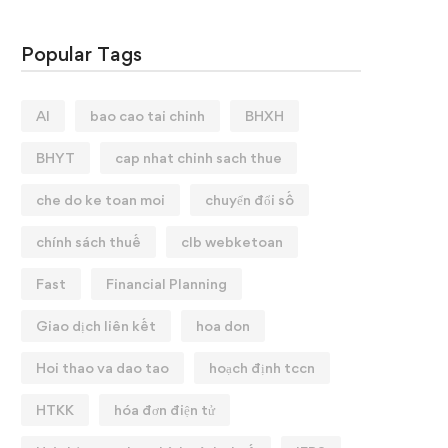
Popular Tags
AI
bao cao tai chinh
BHXH
BHYT
cap nhat chinh sach thue
che do ke toan moi
chuyển đổi số
chính sách thuế
clb webketoan
Fast
Financial Planning
Giao dịch liên kết
hoa don
Hoi thao va dao tao
hoạch định tccn
HTKK
hóa đơn điện tử