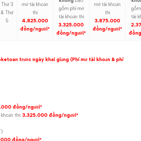
không
bao
khô
Thứ 3
mở tài khoản
mở tài khoản
gồm phí mở
gồm 
& Thứ
thi
thi
tài khoản thi
tài k
5
4.825.000
3.875.000
3.325.000
2.3
đồng/người*
đồng/người*
đồng/người*
đồng
etoan trước ngày khai giảng (Phí mở tài khoản & phí
)
.00
0
đồng/người*
khoản thi:
3.325.00
0
đồng/người*
T)
.000
đồng/người*