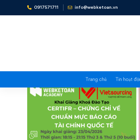
0917571711
info@webketoan.vn
Home
Tin tức - Sự kiện
Khai giảng khóa học CER
Trang chủ
Tin hoạt độ
Khai
giảng
khóa
học