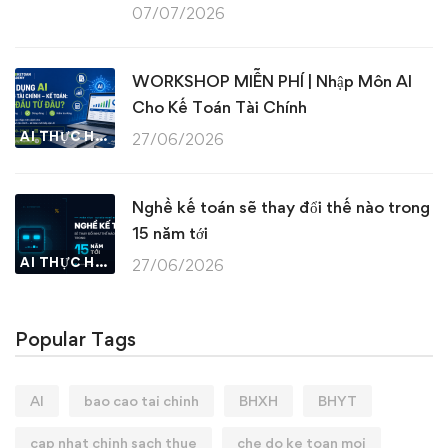
07/07/2026
WORKSHOP MIỄN PHÍ | Nhập Môn AI
Cho Kế Toán Tài Chính
AI THỰC HÀNH
27/06/2026
Nghề kế toán sẽ thay đổi thế nào trong
15 năm tới
AI THỰC HÀNH
27/06/2026
Popular Tags
AI
bao cao tai chinh
BHXH
BHYT
cap nhat chinh sach thue
che do ke toan moi