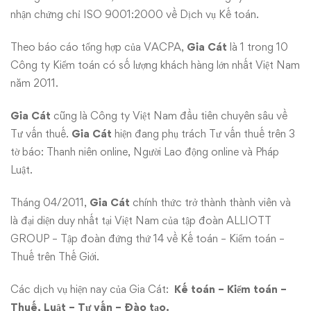
Kiểm
nhận chứng chỉ ISO 9001:2000 về Dịch vụ Kế toán.
Toán
Theo báo cáo tổng hợp của VACPA,
Gia Cát
là 1 trong 10
GIA
Công ty Kiểm toán có số lượng khách hàng lớn nhất Việt Nam
năm 2011.
CÁT
Gia Cát
cũng là Công ty Việt Nam đầu tiên chuyên sâu về
Tư vấn thuế.
Gia Cát
hiện đang phụ trách Tư vấn thuế trên 3
tờ báo: Thanh niên online, Người Lao động online và Pháp
Luật.
Tháng 04/2011,
Gia Cát
chính thức trở thành thành viên và
là đại diện duy nhất tại Việt Nam của tập đoàn ALLIOTT
GROUP – Tập đoàn đứng thứ 14 về Kế toán – Kiểm toán –
Thuế trên Thế Giới.
Các dịch vụ hiện nay của Gia Cát:
Kế toán – Kiểm toán –
Thuế, Luật – Tư vấn – Đào tạo.