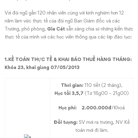
Với đội ngũ gần 120 nhân viên cùng với kinh nghiệm hơn 12
năm làm việc thực tế của đội ngũ Ban Giám đốc và các
Trưởng, phó phòng,
Gia Cát
sẵn sàng chia sẻ những kiến thức
thực tế của mình với các học viên thông qua các lớp đào tạo:
1.
KẾ TOÁN THỰC TẾ & KHAI BÁO THUẾ HÀNG THÁNG:
Khóa 23, khai giảng 07/05/2013
Thời gian:
110 tiết (2 tháng),
Học tối 3,5,7
(Từ 18g00 – 21g00)
Học phí:
2.000.000đ
/Khoá
Đối tượng:
SV mới ra trường, NV Kế
toán mới đi làm.