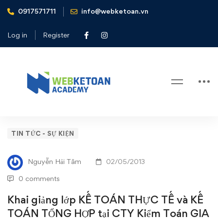
0917571711
info@webketoan.vn
Home
Tin tức - Sự kiện
Khai giảng lớp KẾ TOÁN THỰC TẾ và KẾ TOÁN TỔNG
Log in
Register
HỢP tại CTY Kiểm Toán GIA CÁT
Blog
Khai
TIN TỨC - SỰ KIỆN
giảng
Nguyễn Hải Tâm
02/05/2013
lớp
0 comments
KẾ
Khai giảng lớp KẾ TOÁN THỰC TẾ và KẾ
TOÁN TỔNG HỢP tại CTY Kiểm Toán GIA