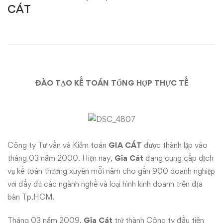
TOÁN
CÁT
THỰC
TẾ
và
ĐÀO TẠO KẾ TOÁN TỔNG HỢP THỰC TẾ
KẾ
TOÁN
TỔNG
Công ty Tư vấn và Kiểm toán
GIA CÁT
được thành lập vào
HỢP
tháng 03 năm 2000. Hiện nay,
Gia Cát
đang cung cấp dịch
vụ kế toán thường xuyên mỗi năm cho gần 900 doanh nghiệp
tại
với đầy đủ các ngành nghề và loại hình kinh doanh trên địa
CTY
bàn Tp.HCM.
Tháng 03 năm 2009,
Gia Cát
trở thành Công ty đầu tiên