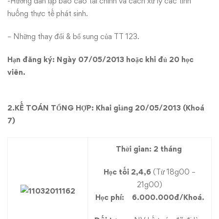
-Hướng dẫn lập báo cáo tài chính và cách xử lý các tình
huống thực tế phát sinh.
– Những thay đổi & bổ sung của TT 123.
Hạn đăng ký:
Ngày 07/05/2013 hoặc khi đủ 20 học
viên.
2.
KẾ TOÁN TỔNG HỢP: Khai giảng 20/05/2013 (Khoá
7)
Thời gian: 2 tháng
Học tối 2,4,6
(Từ 18g00 –
21g00)
Học phí:
6.000.000đ/Khoá.