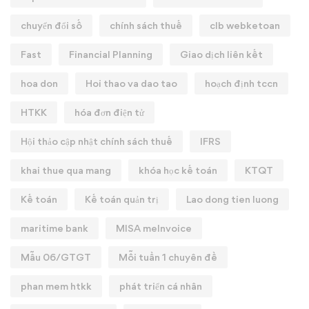
chuyển đổi số
chính sách thuế
clb webketoan
Fast
Financial Planning
Giao dịch liên kết
hoa don
Hoi thao va dao tao
hoạch định tccn
HTKK
hóa đơn điện tử
Hội thảo cập nhật chính sách thuế
IFRS
khai thue qua mang
khóa học kế toán
KTQT
Kế toán
Kế toán quản trị
Lao dong tien luong
maritime bank
MISA meInvoice
Mẫu 06/GTGT
Mỗi tuần 1 chuyên đề
phan mem htkk
phát triển cá nhân