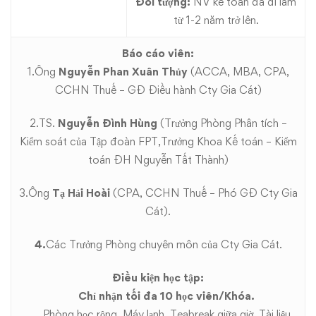
Đối tượng:
NV kế toán đã đi làm
từ 1-2 năm trở lên.
Báo cáo viên:
1.Ông
Nguyễn Phan Xuân Thủy
(ACCA, MBA, CPA,
CCHN Thuế – GĐ Điều hành Cty Gia Cát)
2.TS.
Nguyễn Đình Hùng
(Trưởng Phòng Phân tích –
Kiểm soát của Tập đoàn FPT,Trưởng Khoa Kế toán – Kiểm
toán ĐH Nguyễn Tất Thành)
3.Ông
Tạ Hải Hoài
(CPA, CCHN Thuế – Phó GĐ Cty Gia
Cát).
4.
Các Trưởng Phòng chuyên môn của Cty Gia Cát.
Điều kiện học tập:
Chỉ nhận tối đa 10 học viên/Khóa.
Phòng học rộng, Máy lạnh, Teabreak giữa giờ, Tài liệu