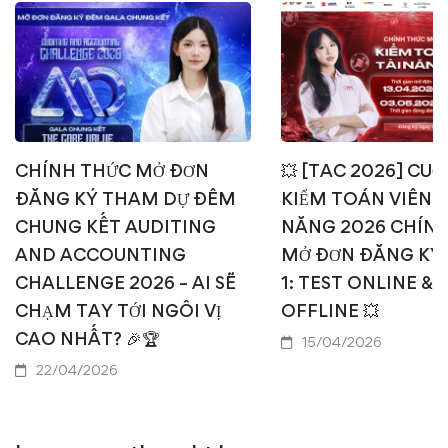
CHÍNH THỨC MỞ ĐƠN
💥 [TAC 2026] CUỘ
ĐĂNG KÝ THAM DỰ ĐÊM
KIỂM TOÁN VIÊN T
CHUNG KẾT AUDITING
NĂNG 2026 CHÍN
AND ACCOUNTING
MỞ ĐƠN ĐĂNG KÝ
CHALLENGE 2026 – AI SẼ
1: TEST ONLINE & 
CHẠM TAY TỚI NGÔI VỊ
OFFLINE 💥
CAO NHẤT? 🎉🏆
15/04/2026
22/04/2026