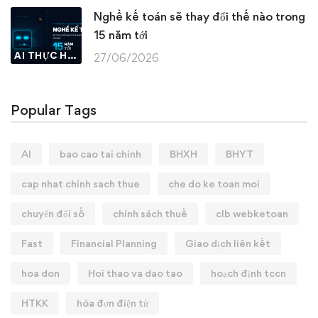
Nghề kế toán sẽ thay đổi thế nào trong
15 năm tới
AI THỰC HÀNH
27/06/2026
Popular Tags
AI
bao cao tai chinh
BHXH
BHYT
cap nhat chinh sach thue
che do ke toan moi
chuyển đổi số
chính sách thuế
clb webketoan
Fast
Financial Planning
Giao dịch liên kết
hoa don
Hoi thao va dao tao
hoạch định tccn
HTKK
hóa đơn điện tử