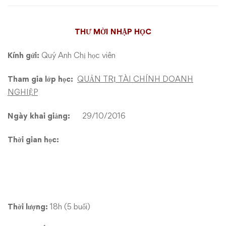
chính
THƯ MỜI NHẬP HỌC
doanh
nghiệp
Kính gửi:
Quý Anh Chị học viên
Tham gia lớp học:
QUẢN TRỊ TÀI CHÍNH DOANH
NGHIỆP
Ngày khai giảng:
29/10/2016
Thời gian học:
Thời lượng:
18h (5 buổi)