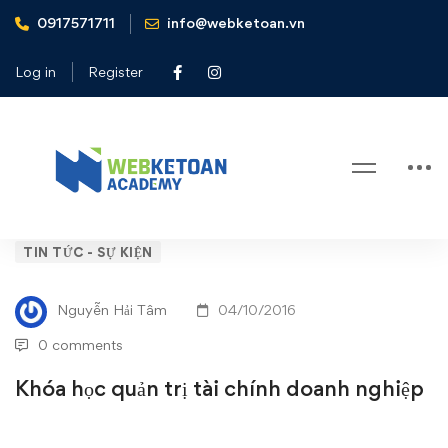
0917571711
info@webketoan.vn
Home
Tin tức - Sự kiện
Khóa học quản trị tài chính doanh nghiệp
Log in
Register
Blog
Khóa
TIN TỨC - SỰ KIỆN
học
Nguyễn Hải Tâm
04/10/2016
quản
0 comments
trị
Khóa học quản trị tài chính doanh nghiệp
tài