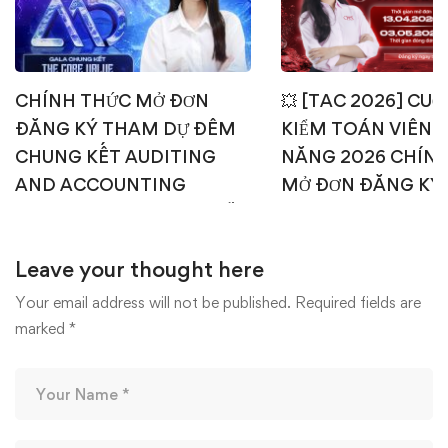
CHÍNH THỨC MỞ ĐƠN
💥 [TAC 2026] CUỘ
ĐĂNG KÝ THAM DỰ ĐÊM
KIỂM TOÁN VIÊN T
CHUNG KẾT AUDITING
NĂNG 2026 CHÍN
AND ACCOUNTING
MỞ ĐƠN ĐĂNG KÝ
CHALLENGE 2026 – AI SẼ
1: TEST ONLINE & 
CHẠM TAY TỚI NGÔI VỊ
OFFLINE 💥
Leave your thought here
CAO NHẤT? 🎉🏆
15/04/2026
22/04/2026
Your email address will not be published.
Required fields are
marked
*