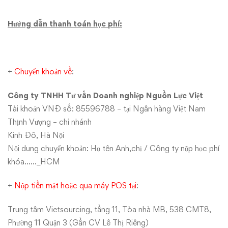
Hướng dẫn thanh toán học phí:
+
Chuyển khoản về
:
Công ty TNHH Tư vấn Doanh nghiệp Nguồn Lực Việt
Tài khoản VNĐ số: 85596788 – tại Ngân hàng Việt Nam
Thịnh Vượng – chi nhánh
Kinh Đô, Hà Nội
Nội dung chuyển khoản: Họ tên Anh,chị / Công ty nộp học phí
khóa……_HCM
+
Nộp tiền mặt hoặc qua máy POS tại
:
Trung tâm Vietsourcing, tầng 11, Tòa nhà MB, 538 CMT8,
Phường 11 Quận 3 (Gần CV Lê Thị Riêng)