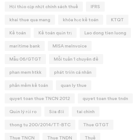
Hội thảo cập nhật chính sách thuế
IFRS
khai thue qua mang
khóa học kế toán
KTQT
Kế toán
Kế toán quản trị
Lao dong tien luong
maritime bank
MISA meInvoice
Mẫu 06/GTGT
Mỗi tuần 1 chuyên đề
phan mem htkk
phát triển cá nhân
phần mềm kế toán
quan ly thue
quyet toan thue TNCN 2012
quyet toan thue tndn
Quản lý rủi ro
Sửa đổi
tai chinh
thong tu 200/2014/TT-BTC
Thue GTGT
Thue TNCN
Thue TNDN
Thuế