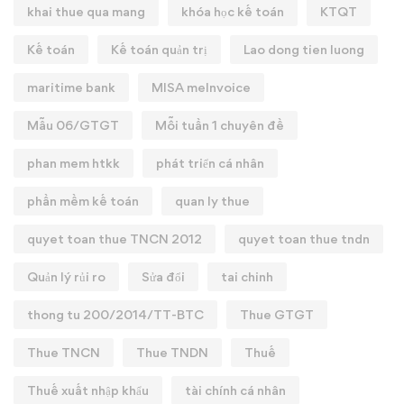
khai thue qua mang
khóa học kế toán
KTQT
Kế toán
Kế toán quản trị
Lao dong tien luong
maritime bank
MISA meInvoice
Mẫu 06/GTGT
Mỗi tuần 1 chuyên đề
phan mem htkk
phát triển cá nhân
phần mềm kế toán
quan ly thue
quyet toan thue TNCN 2012
quyet toan thue tndn
Quản lý rủi ro
Sửa đổi
tai chinh
thong tu 200/2014/TT-BTC
Thue GTGT
Thue TNCN
Thue TNDN
Thuế
Thuế xuất nhập khẩu
tài chính cá nhân