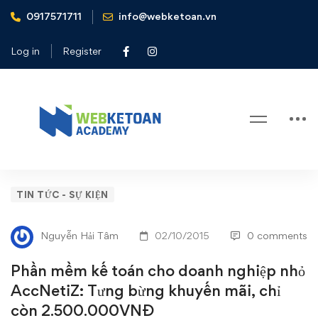
0917571711
info@webketoan.vn
Home
Tin tức - Sự kiện
Phần mềm kế toán cho doanh nghiệp nhỏ AccNetiZ: Tưng
Log in
Register
bừng khuyến mãi, chỉ còn 2.500.000VNĐ
Blog
Phần
TIN TỨC - SỰ KIỆN
mềm
Nguyễn Hải Tâm
02/10/2015
0 comments
kế
Phần mềm kế toán cho doanh nghiệp nhỏ
toán
AccNetiZ: Tưng bừng khuyến mãi, chỉ
còn 2.500.000VNĐ