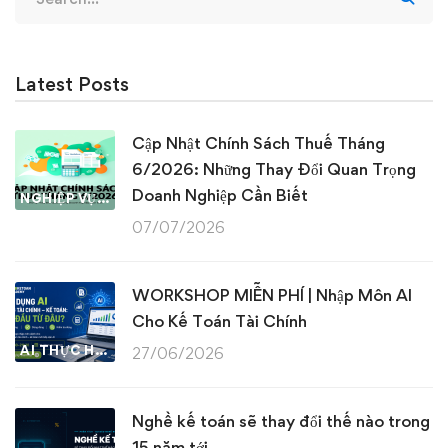
for:
Latest Posts
Cập Nhật Chính Sách Thuế Tháng
6/2026: Những Thay Đổi Quan Trọng
Doanh Nghiệp Cần Biết
NGHIỆP VỤ KẾ TOÁN & THUẾ
07/07/2026
WORKSHOP MIỄN PHÍ | Nhập Môn AI
Cho Kế Toán Tài Chính
AI THỰC HÀNH
27/06/2026
Nghề kế toán sẽ thay đổi thế nào trong
15 năm tới