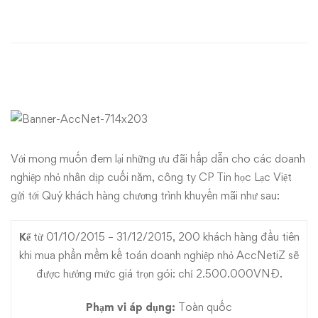
cho
doanh
nghiệp
nhỏ
AccNetiZ:
Tưng
Với mong muốn đem lại những ưu đãi hấp dẫn cho các doanh
nghiệp nhỏ nhân dịp cuối năm, công ty CP Tin học Lạc Việt
bừng
gửi tới Quý khách hàng chương trình khuyến mãi như sau:
khuyến
Kể
từ 01/10/2015 – 31/12/2015, 200 khách hàng đầu tiên
mãi,
khi mua phần mềm kế toán doanh nghiệp nhỏ AccNetiZ sẽ
được hưởng mức giá trọn gói: chỉ 2.500.000VNĐ.
chỉ
Phạm vi áp dụng:
Toàn quốc