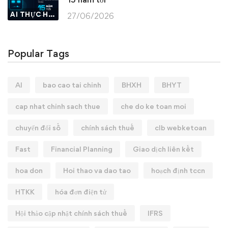
AI THỰC HÀNH
27/06/2026
Popular Tags
AI
bao cao tai chinh
BHXH
BHYT
cap nhat chinh sach thue
che do ke toan moi
chuyển đổi số
chính sách thuế
clb webketoan
Fast
Financial Planning
Giao dịch liên kết
hoa don
Hoi thao va dao tao
hoạch định tccn
HTKK
hóa đơn điện tử
Hội thảo cập nhật chính sách thuế
IFRS