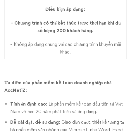
còn
Điều kiện áp dụng: ​
2.500.000VNĐ
– Chương trình có thể kết thúc trước thời hạn khi đủ
số lượng 200 khách hàng.
– Không áp dụng chung với các chương trình khuyến mãi
khác.
Ưu điểm của phần mềm kế toán doanh nghiệp nhỏ
AccNetiZ:
Tính ổn định cao:
Là phần mềm kế toán đầu tiên tại Việt
Nam với hơn 20 năm phát triển và ứng dụng.
Dễ cài đặt, dễ sử dụng:
Giao diện được thiết kế tương tự
bộ phần mềm văn phòng của Microsoft như Word, Excel.