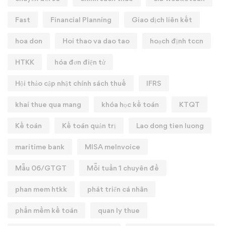
Fast
Financial Planning
Giao dịch liên kết
hoa don
Hoi thao va dao tao
hoạch định tccn
HTKK
hóa đơn điện tử
Hội thảo cập nhật chính sách thuế
IFRS
khai thue qua mang
khóa học kế toán
KTQT
Kế toán
Kế toán quản trị
Lao dong tien luong
maritime bank
MISA meInvoice
Mẫu 06/GTGT
Mỗi tuần 1 chuyên đề
phan mem htkk
phát triển cá nhân
phần mềm kế toán
quan ly thue