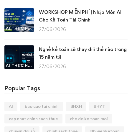
WORKSHOP MIỄN PHÍ | Nhập Môn AI
Cho Kế Toán Tài Chính
AI THỰC HÀNH
27/06/2026
Nghề kế toán sẽ thay đổi thế nào trong
15 năm tới
AI THỰC HÀNH
27/06/2026
Popular Tags
AI
bao cao tai chinh
BHXH
BHYT
cap nhat chinh sach thue
che do ke toan moi
chuyển đổi số
chính sách thuế
clb webketoan