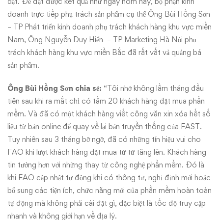
dặt. Để đạt được kết quả như ngày hôm nay, bộ phận kinh
doanh trực tiếp phụ trách sản phẩm cụ thể Ông Bùi Hồng Sơn
– TP Phát triển kinh doanh phụ trách khách hàng khu vực miền
Nam, Ông Nguyễn Duy Hiển – TP Marketing Hà Nội phụ
trách khách hàng khu vực miền Bắc đã rất vất vả quảng bá
sản phẩm.
Ông Bùi Hồng Sơn chia sẻ:
“Tôi nhớ không lầm tháng đầu
tiên sau khi ra mắt chỉ có tầm 20 khách hàng đặt mua phần
mềm. Và đã có một khách hàng viết công văn xin xóa hết số
liệu từ bản online để quay về lại bản truyền thống của FAST.
Tuy nhiên sau 3 tháng bỡ ngỡ, đã có những tín hiệu vui cho
FAO khi lượt khách hàng đặt mua từ từ tăng lên. Khách hàng
tin tưởng hơn với những thay từ công nghệ phần mềm. Đó là
khi FAO cập nhật tự động khi có thông tư, nghị định mới hoặc
bổ sung các tiện ích, chức năng mới của phần mềm hoàn toàn
tự động mà không phải cài đặt gì, đặc biệt là tốc độ truy cập
nhanh và không giới hạn về địa lý.