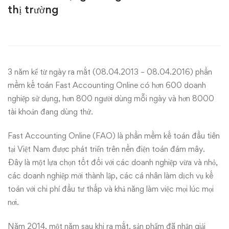
Fast
thị trường
Accounting
Online
–
3 năm kể từ ngày ra mắt (08.04.2013 – 08.04.2016) phần
mềm kế toán
Fast Accounting Online
có hơn 600 doanh
Chặng
nghiệp sử dụng, hơn 800 người dùng mỗi ngày và hơn 8000
đường
tài khoản đang dùng thử.
sau
Fast Accounting Online (FAO) là phần mềm kế toán đầu tiên
tại Việt Nam được phát triển trên nền điện toán đám mây.
3
Đây là một lựa chọn tốt đối với các doanh nghiệp vừa và nhỏ,
các doanh nghiệp mới thành lập, các cá nhân làm dịch vụ kế
năm
toán với chi phí đầu tư thấp và khả năng làm việc mọi lúc mọi
ra
nơi.
Năm 2014, một năm sau khi ra mắt, sản phẩm đã nhận giải