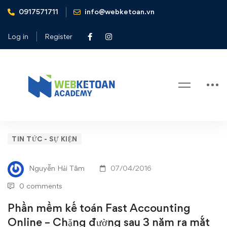
0917571711
info@webketoan.vn
Home
Tin tức - Sự kiện
Phần mềm kế toán Fast Accounting Online - Chặng đường
Log in
Register
sau 3 năm ra mắt thị trường
Blog
Phần
TIN TỨC - SỰ KIỆN
mềm
Nguyễn Hải Tâm
07/04/2016
kế
0 comments
toán
Phần mềm kế toán Fast Accounting
Online – Chặng đường sau 3 năm ra mắt