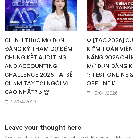
CHÍNH THỨC MỞ ĐƠN
💥 [TAC 2026] CUỘ
ĐĂNG KÝ THAM DỰ ĐÊM
KIỂM TOÁN VIÊN T
CHUNG KẾT AUDITING
NĂNG 2026 CHÍN
AND ACCOUNTING
MỞ ĐƠN ĐĂNG KÝ
CHALLENGE 2026 – AI SẼ
1: TEST ONLINE & 
CHẠM TAY TỚI NGÔI VỊ
OFFLINE 💥
CAO NHẤT? 🎉🏆
15/04/2026
22/04/2026
Leave your thought here
Your email address will not be published.
Required fields are