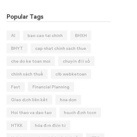
Popular Tags
AI
bao cao tai chinh
BHXH
BHYT
cap nhat chinh sach thue
che do ke toan moi
chuyển đổi số
chính sách thuế
clb webketoan
Fast
Financial Planning
Giao dịch liên kết
hoa don
Hoi thao va dao tao
hoạch định tccn
HTKK
hóa đơn điện tử