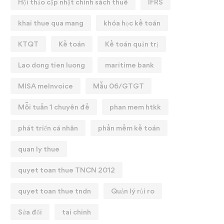
Hội thảo cập nhật chính sách thuế
IFRS
khai thue qua mang
khóa học kế toán
KTQT
Kế toán
Kế toán quản trị
Lao dong tien luong
maritime bank
MISA meInvoice
Mẫu 06/GTGT
Mỗi tuần 1 chuyên đề
phan mem htkk
phát triển cá nhân
phần mềm kế toán
quan ly thue
quyet toan thue TNCN 2012
quyet toan thue tndn
Quản lý rủi ro
Sửa đổi
tai chinh