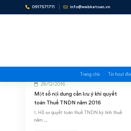
0917571711
info@webketoan.vn
Home
2016
Trang chủ
Tin hoạt độ
28/12/2016
Một số nội dung cần lưu ý khi quyết
toán Thuế TNDN năm 2016
I. Hồ sơ quyết toán thuế TNDN kỳ tính thuế
năm …