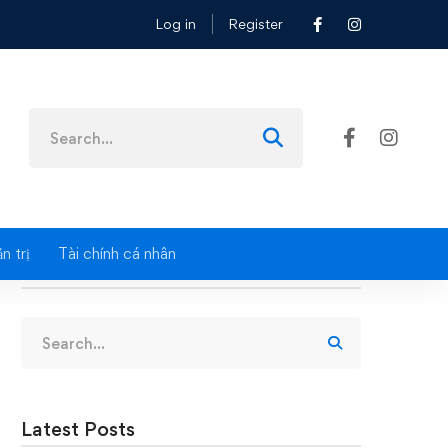
Log in
Register
Search
for:
n trị
Tài chính cá nhân
Search
Search
for:
Latest Posts