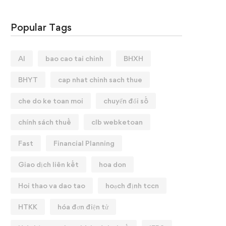
Popular Tags
AI
bao cao tai chinh
BHXH
BHYT
cap nhat chinh sach thue
che do ke toan moi
chuyển đổi số
chính sách thuế
clb webketoan
Fast
Financial Planning
Giao dịch liên kết
hoa don
Hoi thao va dao tao
hoạch định tccn
HTKK
hóa đơn điện tử