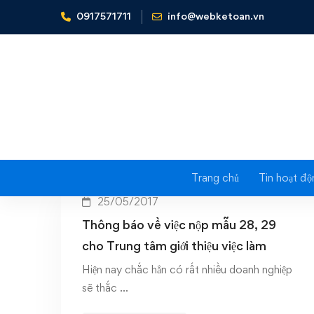
0917571711
info@webketoan.vn
Home
29 cho Trung tâm giới thiệu việc làm
Tag: 29 c
Trang chủ
Tin hoạt độ
25/05/2017
Thông báo về việc nộp mẫu 28, 29
cho Trung tâm giới thiệu việc làm
Hiện nay chắc hẳn có rất nhiều doanh nghiệp
sẽ thắc …