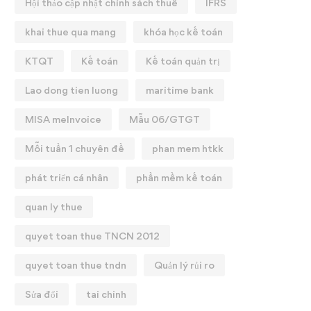
Hội thảo cập nhật chính sách thuế
IFRS
khai thue qua mang
khóa học kế toán
KTQT
Kế toán
Kế toán quản trị
Lao dong tien luong
maritime bank
MISA meInvoice
Mẫu 06/GTGT
Mỗi tuần 1 chuyên đề
phan mem htkk
phát triển cá nhân
phần mềm kế toán
quan ly thue
quyet toan thue TNCN 2012
quyet toan thue tndn
Quản lý rủi ro
Sửa đổi
tai chinh