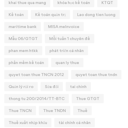
khai thue qua mang
khóa học kế toán
KTQT
Kế toán
Kế toán quản trị
Lao dong tien luong
maritime bank
MISA meInvoice
Mẫu 06/GTGT
Mỗi tuần 1 chuyên đề
phan mem htkk
phát triển cá nhân
phần mềm kế toán
quan ly thue
quyet toan thue TNCN 2012
quyet toan thue tndn
Quản lý rủi ro
Sửa đổi
tai chinh
thong tu 200/2014/TT-BTC
Thue GTGT
Thue TNCN
Thue TNDN
Thuế
Thuế xuất nhập khẩu
tài chính cá nhân