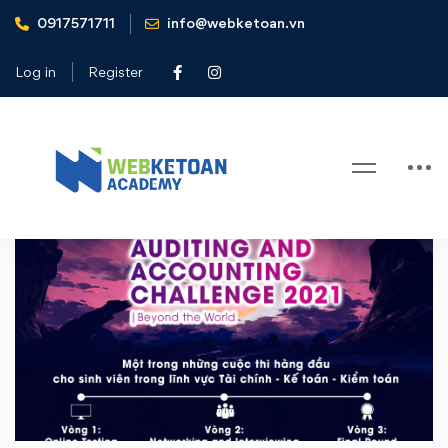
0917571711
info@webketoan.vn
Home
AAC 2021
Log in
Register
Tag: AAC 2021