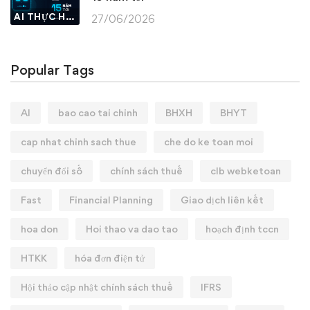
AI THỰC HÀNH
27/06/2026
Popular Tags
AI
bao cao tai chinh
BHXH
BHYT
cap nhat chinh sach thue
che do ke toan moi
chuyển đổi số
chính sách thuế
clb webketoan
Fast
Financial Planning
Giao dịch liên kết
hoa don
Hoi thao va dao tao
hoạch định tccn
HTKK
hóa đơn điện tử
Hội thảo cập nhật chính sách thuế
IFRS