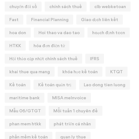
chuyển đổi số
chính sách thuế
clb webketoan
Fast
Financial Planning
Giao dịch liên kết
hoa don
Hoi thao va dao tao
hoạch định tccn
HTKK
hóa đơn điện tử
Hội thảo cập nhật chính sách thuế
IFRS
khai thue qua mang
khóa học kế toán
KTQT
Kế toán
Kế toán quản trị
Lao dong tien luong
maritime bank
MISA meInvoice
Mẫu 06/GTGT
Mỗi tuần 1 chuyên đề
phan mem htkk
phát triển cá nhân
phần mềm kế toán
quan ly thue