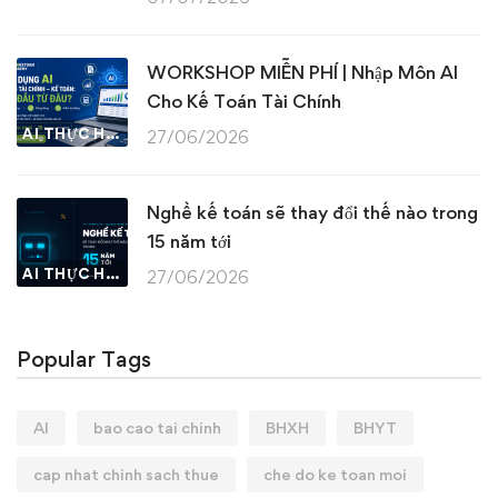
WORKSHOP MIỄN PHÍ | Nhập Môn AI
Cho Kế Toán Tài Chính
AI THỰC HÀNH
27/06/2026
Nghề kế toán sẽ thay đổi thế nào trong
15 năm tới
AI THỰC HÀNH
27/06/2026
Popular Tags
AI
bao cao tai chinh
BHXH
BHYT
cap nhat chinh sach thue
che do ke toan moi