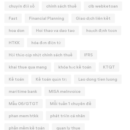
chuyển đổi số
chính sách thuế
clb webketoan
Fast
Financial Planning
Giao dịch liên kết
hoa don
Hoi thao va dao tao
hoạch định tccn
HTKK
hóa đơn điện tử
Hội thảo cập nhật chính sách thuế
IFRS
khai thue qua mang
khóa học kế toán
KTQT
Kế toán
Kế toán quản trị
Lao dong tien luong
maritime bank
MISA meInvoice
Mẫu 06/GTGT
Mỗi tuần 1 chuyên đề
phan mem htkk
phát triển cá nhân
phần mềm kế toán
quan ly thue