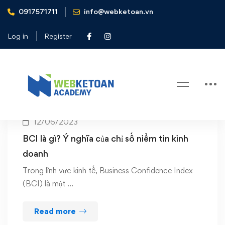
0917571711
info@webketoan.vn
Home
BCI
Log in
Register
Tag: BCI
12/06/2023
BCI là gì? Ý nghĩa của chỉ số niềm tin kinh
doanh
Trong lĩnh vực kinh tế, Business Confidence Index
(BCI) là một …
Read more