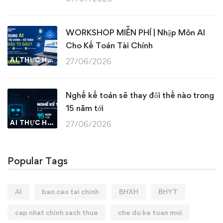
WORKSHOP MIỄN PHÍ | Nhập Môn AI
Cho Kế Toán Tài Chính
AI THỰC HÀNH
27/06/2026
Nghề kế toán sẽ thay đổi thế nào trong
15 năm tới
AI THỰC HÀNH
27/06/2026
Popular Tags
AI
bao cao tai chinh
BHXH
BHYT
cap nhat chinh sach thue
che do ke toan moi