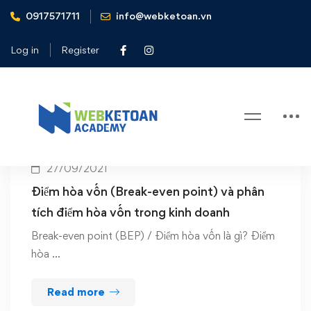
0917571711
info@webketoan.vn
Home
BEP
Log in
Register
Tag: BEP
27/09/2021
Điểm hòa vốn (Break-even point) và phân
tích điểm hòa vốn trong kinh doanh
Break-even point (BEP) / Điểm hòa vốn là gì? Điểm
hòa …
Read more