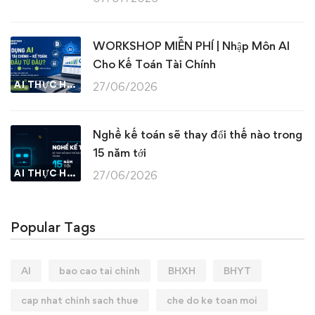
WORKSHOP MIỄN PHÍ | Nhập Môn AI
Cho Kế Toán Tài Chính
AI THỰC HÀNH
27/06/2026
Nghề kế toán sẽ thay đổi thế nào trong
15 năm tới
AI THỰC HÀNH
27/06/2026
Popular Tags
AI
bao cao tai chinh
BHXH
BHYT
cap nhat chinh sach thue
che do ke toan moi