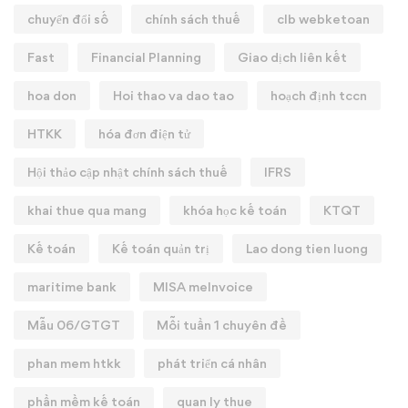
chuyển đổi số
chính sách thuế
clb webketoan
Fast
Financial Planning
Giao dịch liên kết
hoa don
Hoi thao va dao tao
hoạch định tccn
HTKK
hóa đơn điện tử
Hội thảo cập nhật chính sách thuế
IFRS
khai thue qua mang
khóa học kế toán
KTQT
Kế toán
Kế toán quản trị
Lao dong tien luong
maritime bank
MISA meInvoice
Mẫu 06/GTGT
Mỗi tuần 1 chuyên đề
phan mem htkk
phát triển cá nhân
phần mềm kế toán
quan ly thue