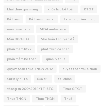
khai thue qua mang
khóa học kế toán
KTQT
Kế toán
Kế toán quản trị
Lao dong tien luong
maritime bank
MISA meInvoice
Mẫu 06/GTGT
Mỗi tuần 1 chuyên đề
phan mem htkk
phát triển cá nhân
phần mềm kế toán
quan ly thue
quyet toan thue TNCN 2012
quyet toan thue tndn
Quản lý rủi ro
Sửa đổi
tai chinh
thong tu 200/2014/TT-BTC
Thue GTGT
Thue TNCN
Thue TNDN
Thuế