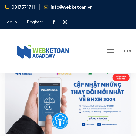
0917571711
info@webketoan.vn
Home
BHXH 2024
Log in
Register
Tag: BHXH 2024