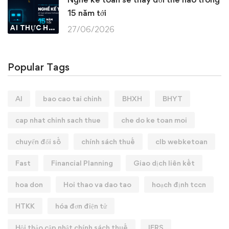
15 năm tới
AI THỰC HÀNH
27/06/2026
Popular Tags
AI
bao cao tai chinh
BHXH
BHYT
cap nhat chinh sach thue
che do ke toan moi
chuyển đổi số
chính sách thuế
clb webketoan
Fast
Financial Planning
Giao dịch liên kết
hoa don
Hoi thao va dao tao
hoạch định tccn
HTKK
hóa đơn điện tử
Hội thảo cập nhật chính sách thuế
IFRS