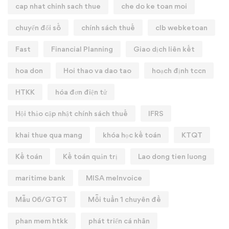
cap nhat chinh sach thue
che do ke toan moi
chuyển đổi số
chính sách thuế
clb webketoan
Fast
Financial Planning
Giao dịch liên kết
hoa don
Hoi thao va dao tao
hoạch định tccn
HTKK
hóa đơn điện tử
Hội thảo cập nhật chính sách thuế
IFRS
khai thue qua mang
khóa học kế toán
KTQT
Kế toán
Kế toán quản trị
Lao dong tien luong
maritime bank
MISA meInvoice
Mẫu 06/GTGT
Mỗi tuần 1 chuyên đề
phan mem htkk
phát triển cá nhân