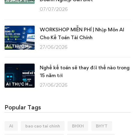
NGHIỆP VỤ KẾ TOÁN & THUẾ
07/07/2026
WORKSHOP MIỄN PHÍ | Nhập Môn AI
Cho Kế Toán Tài Chính
AI THỰC HÀNH
27/06/2026
Nghề kế toán sẽ thay đổi thế nào trong
15 năm tới
AI THỰC HÀNH
27/06/2026
Popular Tags
AI
bao cao tai chinh
BHXH
BHYT