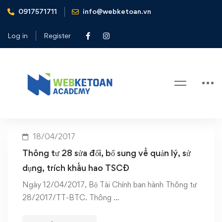
0917571711
info@webketoan.vn
Home
bổ sung về quản lý sử dụng khấu hao TSCĐ
Log in
Register
Tag: bổ sung về quản lý sử dụng
khấu hao TSCĐ
18/04/2017
Thông tư 28 sửa đổi, bổ sung về quản lý, sử
dụng, trích khấu hao TSCĐ
Ngày 12/04/2017, Bộ Tài Chính ban hành Thông tư
28/2017/TT-BTC. Thông …