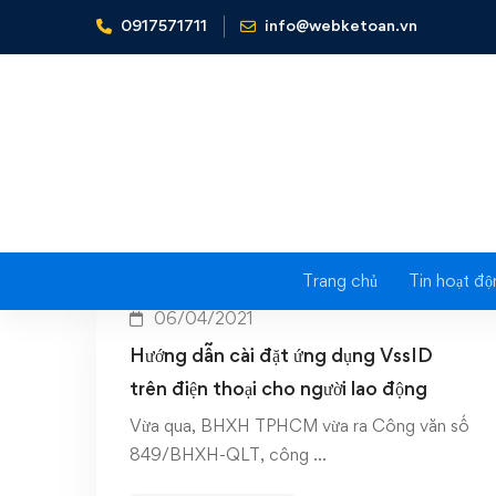
0917571711
info@webketoan.vn
Home
cài đặt VssID
Trang chủ
Tin hoạt độ
06/04/2021
Hướng dẫn cài đặt ứng dụng VssID
trên điện thoại cho người lao động
Vừa qua, BHXH TPHCM vừa ra Công văn số
849/BHXH-QLT, công …