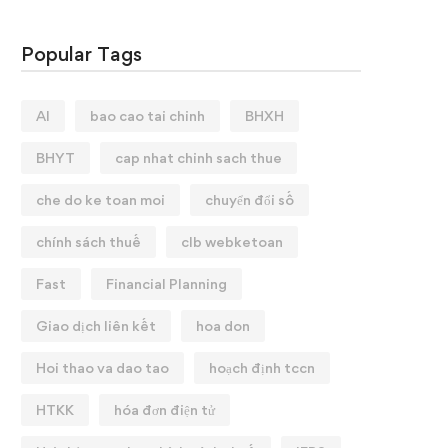
Popular Tags
AI
bao cao tai chinh
BHXH
BHYT
cap nhat chinh sach thue
che do ke toan moi
chuyển đổi số
chính sách thuế
clb webketoan
Fast
Financial Planning
Giao dịch liên kết
hoa don
Hoi thao va dao tao
hoạch định tccn
HTKK
hóa đơn điện tử