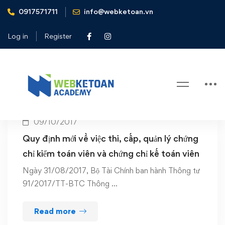
0917571711
info@webketoan.vn
Home
cấp
Log in
Register
Tag: cấp
09/10/2017
Quy định mới về việc thi, cấp, quản lý chứng
chỉ kiểm toán viên và chứng chỉ kế toán viên
Ngày 31/08/2017, Bộ Tài Chính ban hành Thông tư
91/2017/TT-BTC Thông …
Read more