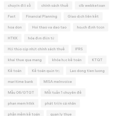
chuyển đổi số
chính sách thuế
clb webketoan
Fast
Financial Planning
Giao dịch liên kết
hoa don
Hoi thao va dao tao
hoạch định tccn
HTKK
hóa đơn điện tử
Hội thảo cập nhật chính sách thuế
IFRS
khai thue qua mang
khóa học kế toán
KTQT
Kế toán
Kế toán quản trị
Lao dong tien luong
maritime bank
MISA meInvoice
Mẫu 06/GTGT
Mỗi tuần 1 chuyên đề
phan mem htkk
phát triển cá nhân
phần mềm kế toán
quan ly thue