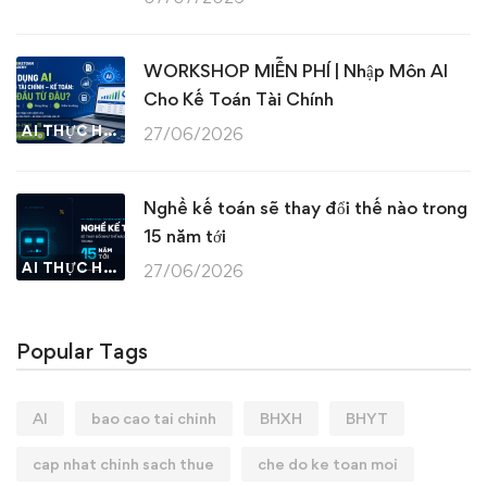
WORKSHOP MIỄN PHÍ | Nhập Môn AI
Cho Kế Toán Tài Chính
AI THỰC HÀNH
27/06/2026
Nghề kế toán sẽ thay đổi thế nào trong
15 năm tới
AI THỰC HÀNH
27/06/2026
Popular Tags
AI
bao cao tai chinh
BHXH
BHYT
cap nhat chinh sach thue
che do ke toan moi