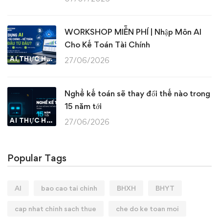
WORKSHOP MIỄN PHÍ | Nhập Môn AI
Cho Kế Toán Tài Chính
AI THỰC HÀNH
27/06/2026
Nghề kế toán sẽ thay đổi thế nào trong
15 năm tới
AI THỰC HÀNH
27/06/2026
Popular Tags
AI
bao cao tai chinh
BHXH
BHYT
cap nhat chinh sach thue
che do ke toan moi