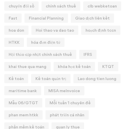
chuyển đổi số
chính sách thuế
clb webketoan
Fast
Financial Planning
Giao dịch liên kết
hoa don
Hoi thao va dao tao
hoạch định tccn
HTKK
hóa đơn điện tử
Hội thảo cập nhật chính sách thuế
IFRS
khai thue qua mang
khóa học kế toán
KTQT
Kế toán
Kế toán quản trị
Lao dong tien luong
maritime bank
MISA meInvoice
Mẫu 06/GTGT
Mỗi tuần 1 chuyên đề
phan mem htkk
phát triển cá nhân
phần mềm kế toán
quan ly thue