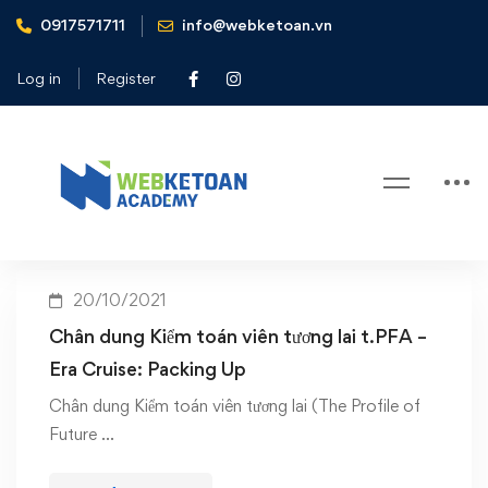
0917571711
info@webketoan.vn
Home
chân dung Kiểm toán viên tương lai t.PFA 2021
Log in
Register
Tag: chân dung Kiểm toán viên
tương lai t.PFA 2021
20/10/2021
Chân dung Kiểm toán viên tương lai t.PFA –
Era Cruise: Packing Up
Chân dung Kiểm toán viên tương lai (The Profile of
Future …