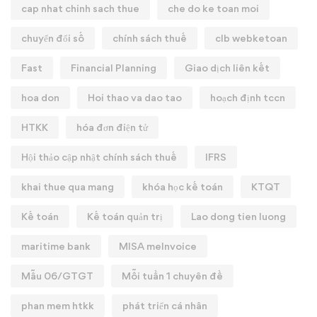
cap nhat chinh sach thue
che do ke toan moi
chuyển đổi số
chính sách thuế
clb webketoan
Fast
Financial Planning
Giao dịch liên kết
hoa don
Hoi thao va dao tao
hoạch định tccn
HTKK
hóa đơn điện tử
Hội thảo cập nhật chính sách thuế
IFRS
khai thue qua mang
khóa học kế toán
KTQT
Kế toán
Kế toán quản trị
Lao dong tien luong
maritime bank
MISA meInvoice
Mẫu 06/GTGT
Mỗi tuần 1 chuyên đề
phan mem htkk
phát triển cá nhân