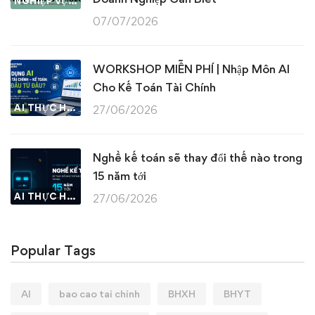
NGHIỆP VỤ KẾ TOÁN & THUẾ
07/07/2026
WORKSHOP MIỄN PHÍ | Nhập Môn AI
Cho Kế Toán Tài Chính
AI THỰC HÀNH
27/06/2026
Nghề kế toán sẽ thay đổi thế nào trong
15 năm tới
AI THỰC HÀNH
27/06/2026
Popular Tags
AI
bao cao tai chinh
BHXH
BHYT