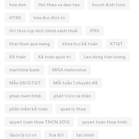
hoa don
Hoi thao va dao tao
hoạch định tccn
HTKK
hóa đơn điện tử
Hội thảo cập nhật chính sách thuế
IFRS
khai thue qua mang
khóa học kế toán
KTQT
Kế toán
Kế toán quản trị
Lao dong tien luong
maritime bank
MISA meInvoice
Mẫu 06/GTGT
Mỗi tuần 1 chuyên đề
phan mem htkk
phát triển cá nhân
phần mềm kế toán
quan ly thue
quyet toan thue TNCN 2012
quyet toan thue tndn
Quản lý rủi ro
Sửa đổi
tai chinh