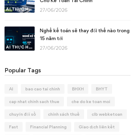
Cho Kế Toán Tài Chính
AI THỰC HÀNH
27/06/2026
Nghề kế toán sẽ thay đổi thế nào trong
15 năm tới
AI THỰC HÀNH
27/06/2026
Popular Tags
AI
bao cao tai chinh
BHXH
BHYT
cap nhat chinh sach thue
che do ke toan moi
chuyển đổi số
chính sách thuế
clb webketoan
Fast
Financial Planning
Giao dịch liên kết