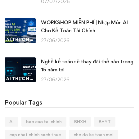
07/07/2026
WORKSHOP MIỄN PHÍ | Nhập Môn AI
Cho Kế Toán Tài Chính
AI THỰC HÀNH
27/06/2026
Nghề kế toán sẽ thay đổi thế nào trong
15 năm tới
AI THỰC HÀNH
27/06/2026
Popular Tags
AI
bao cao tai chinh
BHXH
BHYT
cap nhat chinh sach thue
che do ke toan moi