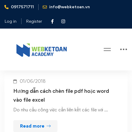
0917571711
info@webketoan.vn
Home
chèn file pdf word vào file excel
Log in
Register
Tag: chèn file pdf word vào file
excel
01/06/2018
Hướng dẫn cách chèn file pdf hoặc word
vào file excel
Do nhu cầu công việc cần liên kết các file với …
Read more