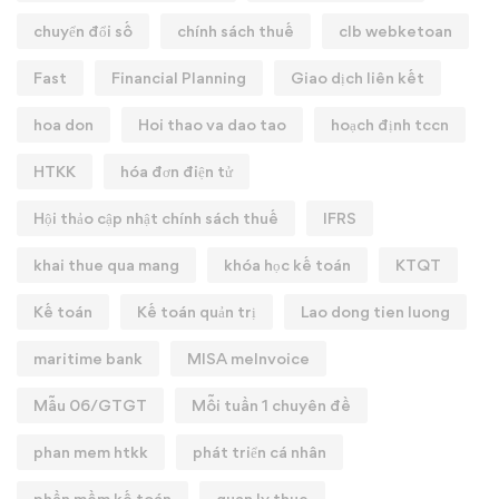
chuyển đổi số
chính sách thuế
clb webketoan
Fast
Financial Planning
Giao dịch liên kết
hoa don
Hoi thao va dao tao
hoạch định tccn
HTKK
hóa đơn điện tử
Hội thảo cập nhật chính sách thuế
IFRS
khai thue qua mang
khóa học kế toán
KTQT
Kế toán
Kế toán quản trị
Lao dong tien luong
maritime bank
MISA meInvoice
Mẫu 06/GTGT
Mỗi tuần 1 chuyên đề
phan mem htkk
phát triển cá nhân
phần mềm kế toán
quan ly thue