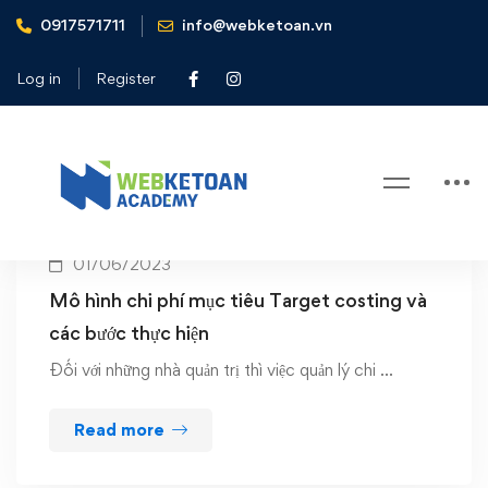
0917571711
info@webketoan.vn
Home
Chi phí mục tiêu
Log in
Register
Tag: Chi phí mục tiêu
01/06/2023
Mô hình chi phí mục tiêu Target costing và
các bước thực hiện
Đối với những nhà quản trị thì việc quản lý chi …
Read more