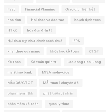
Fast
Financial Planning
Giao dịch liên kết
hoa don
Hoi thao va dao tao
hoạch định tccn
HTKK
hóa đơn điện tử
Hội thảo cập nhật chính sách thuế
IFRS
khai thue qua mang
khóa học kế toán
KTQT
Kế toán
Kế toán quản trị
Lao dong tien luong
maritime bank
MISA meInvoice
Mẫu 06/GTGT
Mỗi tuần 1 chuyên đề
phan mem htkk
phát triển cá nhân
phần mềm kế toán
quan ly thue