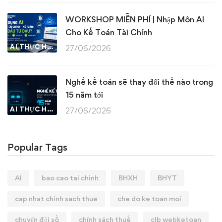
WORKSHOP MIỄN PHÍ | Nhập Môn AI
Cho Kế Toán Tài Chính
AI THỰC HÀNH
27/06/2026
Nghề kế toán sẽ thay đổi thế nào trong
15 năm tới
AI THỰC HÀNH
27/06/2026
Popular Tags
AI
bao cao tai chinh
BHXH
BHYT
cap nhat chinh sach thue
che do ke toan moi
chuyển đổi số
chính sách thuế
clb webketoan