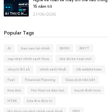
15 năm tới
AI THỰC HÀNH
27/06/2026
Popular Tags
AI
bao cao tai chinh
BHXH
BHYT
cap nhat chinh sach thue
che do ke toan moi
chuyển đổi số
chính sách thuế
clb webketoan
Fast
Financial Planning
Giao dịch liên kết
hoa don
Hoi thao va dao tao
hoạch định tccn
HTKK
hóa đơn điện tử
Hội thảo cập nhật chính sách thuế
IFRS