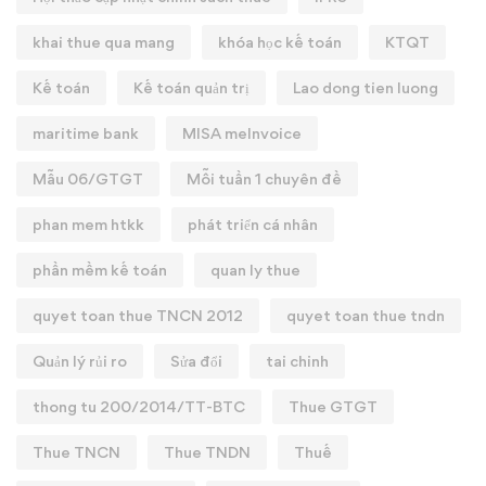
khai thue qua mang
khóa học kế toán
KTQT
Kế toán
Kế toán quản trị
Lao dong tien luong
maritime bank
MISA meInvoice
Mẫu 06/GTGT
Mỗi tuần 1 chuyên đề
phan mem htkk
phát triển cá nhân
phần mềm kế toán
quan ly thue
quyet toan thue TNCN 2012
quyet toan thue tndn
Quản lý rủi ro
Sửa đổi
tai chinh
thong tu 200/2014/TT-BTC
Thue GTGT
Thue TNCN
Thue TNDN
Thuế