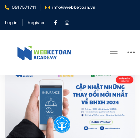
0917571711
info@webketoan.vn
Home
Chính sách BHXH 2024
Log in
Register
Tag: Chính sách BHXH 2024