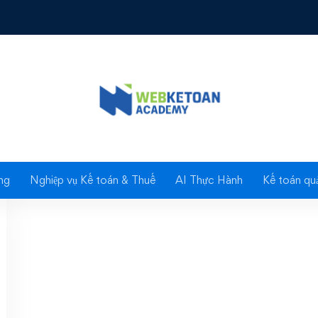
g: Chuẩn bị cho năm 2
ng
Nghiệp vụ Kế toán & Thuế
AI Thực Hành
Kế toán quả