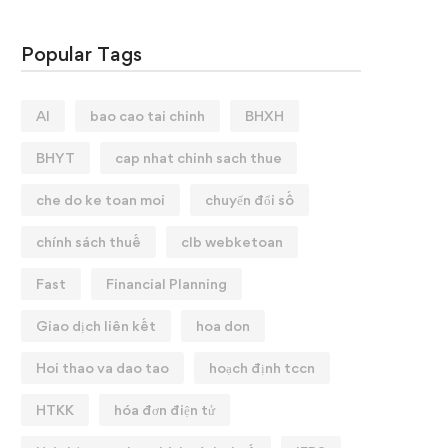
Popular Tags
AI
bao cao tai chinh
BHXH
BHYT
cap nhat chinh sach thue
che do ke toan moi
chuyển đổi số
chính sách thuế
clb webketoan
Fast
Financial Planning
Giao dịch liên kết
hoa don
Hoi thao va dao tao
hoạch định tccn
HTKK
hóa đơn điện tử