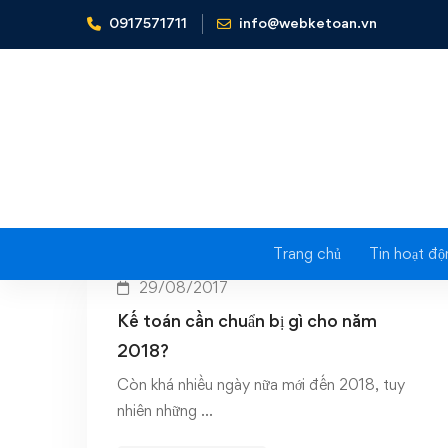
0917571711
info@webketoan.vn
Home
Chuẩn bị cho năm 2018
Ta
Trang chủ
Tin hoạt độ
29/08/2017
Kế toán cần chuẩn bị gì cho năm
2018?
Còn khá nhiều ngày nữa mới đến 2018, tuy
nhiên những …