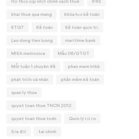
Hội thảo cập nhật chính sách thuế
IFRS
khai thue qua mang
khóa học kế toán
KTQT
Kế toán
Kế toán quản trị
Lao dong tien luong
maritime bank
MISA meInvoice
Mẫu 06/GTGT
Mỗi tuần 1 chuyên đề
phan mem htkk
phát triển cá nhân
phần mềm kế toán
quan ly thue
quyet toan thue TNCN 2012
quyet toan thue tndn
Quản lý rủi ro
Sửa đổi
tai chinh