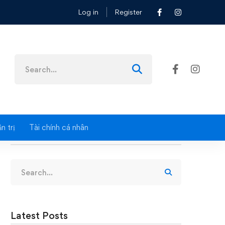
Log in
Register
án
Search
for:
n trị
Tài chính cá nhân
Search
Search
for:
Latest Posts