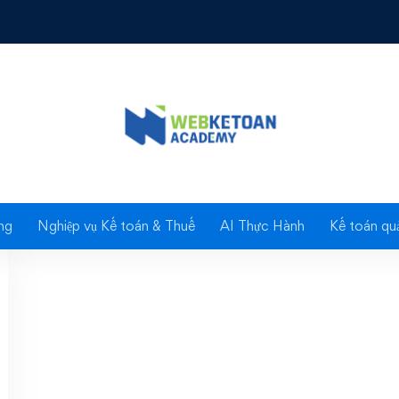
ag: chứng từ thanh to
ng
Nghiệp vụ Kế toán & Thuế
AI Thực Hành
Kế toán quả