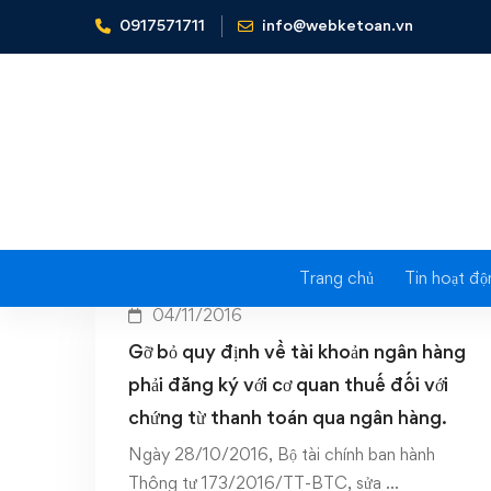
0917571711
info@webketoan.vn
Home
chứng từ thanh toán
T
Trang chủ
Tin hoạt độ
04/11/2016
Gỡ bỏ quy định về tài khoản ngân hàng
phải đăng ký với cơ quan thuế đối với
chứng từ thanh toán qua ngân hàng.
Ngày 28/10/2016, Bộ tài chính ban hành
Thông tư 173/2016/TT-BTC, sửa …