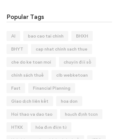
Popular Tags
AI
bao cao tai chinh
BHXH
BHYT
cap nhat chinh sach thue
che do ke toan moi
chuyển đổi số
chính sách thuế
clb webketoan
Fast
Financial Planning
Giao dịch liên kết
hoa don
Hoi thao va dao tao
hoạch định tccn
HTKK
hóa đơn điện tử