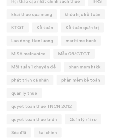
Hội thảo cập nhật chính sách thuế
IFRS
khai thue qua mang
khóa học kế toán
KTQT
Kế toán
Kế toán quản trị
Lao dong tien luong
maritime bank
MISA meInvoice
Mẫu 06/GTGT
Mỗi tuần 1 chuyên đề
phan mem htkk
phát triển cá nhân
phần mềm kế toán
quan ly thue
quyet toan thue TNCN 2012
quyet toan thue tndn
Quản lý rủi ro
Sửa đổi
tai chinh