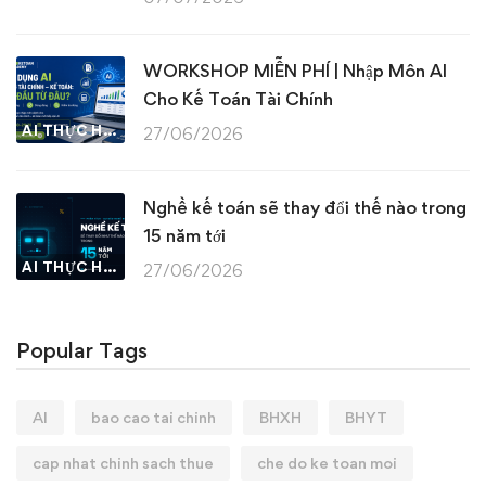
WORKSHOP MIỄN PHÍ | Nhập Môn AI
Cho Kế Toán Tài Chính
AI THỰC HÀNH
27/06/2026
Nghề kế toán sẽ thay đổi thế nào trong
15 năm tới
AI THỰC HÀNH
27/06/2026
Popular Tags
AI
bao cao tai chinh
BHXH
BHYT
cap nhat chinh sach thue
che do ke toan moi