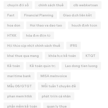
chuyển đổi số
chính sách thuế
clb webketoan
Fast
Financial Planning
Giao dịch liên kết
hoa don
Hoi thao va dao tao
hoạch định tccn
HTKK
hóa đơn điện tử
Hội thảo cập nhật chính sách thuế
IFRS
khai thue qua mang
khóa học kế toán
KTQT
Kế toán
Kế toán quản trị
Lao dong tien luong
maritime bank
MISA meInvoice
Mẫu 06/GTGT
Mỗi tuần 1 chuyên đề
phan mem htkk
phát triển cá nhân
phần mềm kế toán
quan ly thue