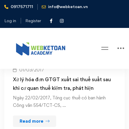
0917571711
info@webketoan.vn
Home
cơ quan thuế kiểm tra
Log in
Register
Tag: cơ quan thuế kiểm tra
01/03/2017
Xử lý hóa đơn GTGT xuất sai thuế suất sau
khi cơ quan thuế kiểm tra, phát hiện
Ngày 22/02/2017, Tổng cục thuế có ban hành
Công văn 554/TCT-CS, …
Read more