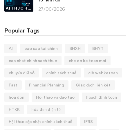
AI THỰC HÀNH
27/06/2026
Popular Tags
AI
bao cao tai chinh
BHXH
BHYT
cap nhat chinh sach thue
che do ke toan moi
chuyển đổi số
chính sách thuế
clb webketoan
Fast
Financial Planning
Giao dịch liên kết
hoa don
Hoi thao va dao tao
hoạch định tccn
HTKK
hóa đơn điện tử
Hội thảo cập nhật chính sách thuế
IFRS