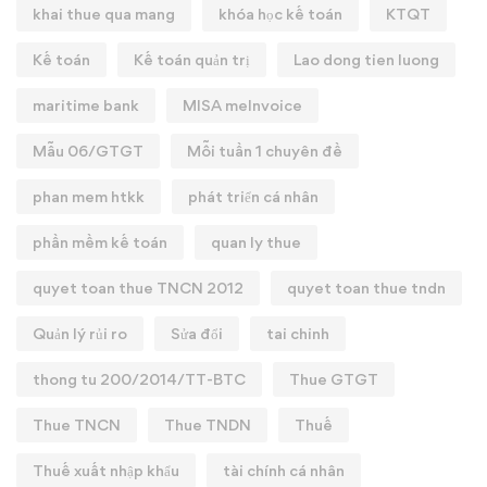
khai thue qua mang
khóa học kế toán
KTQT
Kế toán
Kế toán quản trị
Lao dong tien luong
maritime bank
MISA meInvoice
Mẫu 06/GTGT
Mỗi tuần 1 chuyên đề
phan mem htkk
phát triển cá nhân
phần mềm kế toán
quan ly thue
quyet toan thue TNCN 2012
quyet toan thue tndn
Quản lý rủi ro
Sửa đổi
tai chinh
thong tu 200/2014/TT-BTC
Thue GTGT
Thue TNCN
Thue TNDN
Thuế
Thuế xuất nhập khẩu
tài chính cá nhân