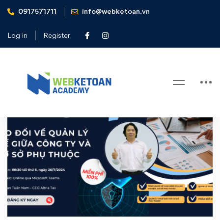
0917571711
info@webketoan.vn
Home
cơ sở phụ thuộc
Log in
Register
Tag: cơ sở phụ thuộc