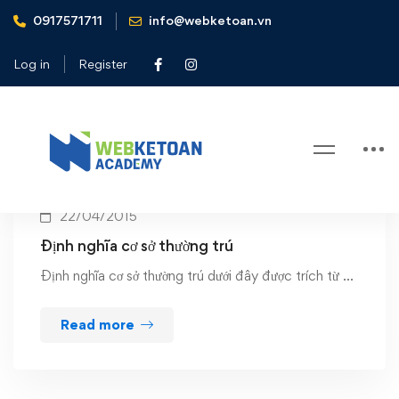
0917571711
info@webketoan.vn
Home
co so thuong tru
Log in
Register
Tag: co so thuong tru
22/04/2015
Định nghĩa cơ sở thường trú
Định nghĩa cơ sở thường trú dưới đây được trích từ …
Read more