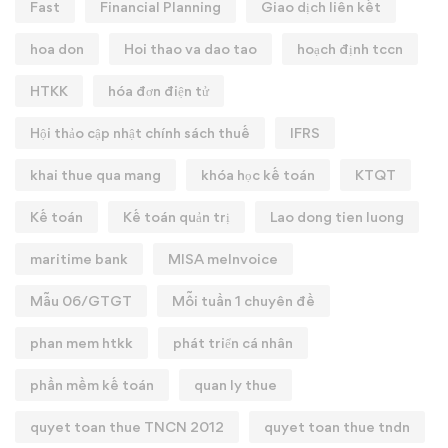
Fast
Financial Planning
Giao dịch liên kết
hoa don
Hoi thao va dao tao
hoạch định tccn
HTKK
hóa đơn điện tử
Hội thảo cập nhật chính sách thuế
IFRS
khai thue qua mang
khóa học kế toán
KTQT
Kế toán
Kế toán quản trị
Lao dong tien luong
maritime bank
MISA meInvoice
Mẫu 06/GTGT
Mỗi tuần 1 chuyên đề
phan mem htkk
phát triển cá nhân
phần mềm kế toán
quan ly thue
quyet toan thue TNCN 2012
quyet toan thue tndn