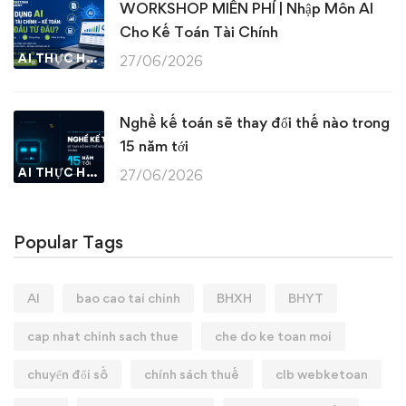
WORKSHOP MIỄN PHÍ | Nhập Môn AI
Cho Kế Toán Tài Chính
AI THỰC HÀNH
27/06/2026
Nghề kế toán sẽ thay đổi thế nào trong
15 năm tới
AI THỰC HÀNH
27/06/2026
Popular Tags
AI
bao cao tai chinh
BHXH
BHYT
cap nhat chinh sach thue
che do ke toan moi
chuyển đổi số
chính sách thuế
clb webketoan