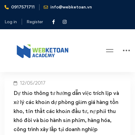
0917571711
info@webketoan.vn
Home
công trình xây lắp tại doanh nghiệp
Log in
Register
Tag: công trình xây lắp tại doanh
nghiệp
12/05/2017
Dự thảo thông tư hướng dẫn việc trích lập và
xử lý các khoản dự phòng giảm giá hàng tồn
kho, tổn thất các khoản đầu tư, nợ phải thu
khó đòi và bảo hành sản phẩm, hàng hóa,
công trình xây lắp tại doanh nghiệp