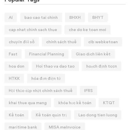
AI
bao cao tai chinh
BHXH
BHYT
cap nhat chinh sach thue
che do ke toan moi
chuyển đổi số
chính sách thuế
clb webketoan
Fast
Financial Planning
Giao dịch liên kết
hoa don
Hoi thao va dao tao
hoạch định tccn
HTKK
hóa đơn điện tử
Hội thảo cập nhật chính sách thuế
IFRS
khai thue qua mang
khóa học kế toán
KTQT
Kế toán
Kế toán quản trị
Lao dong tien luong
maritime bank
MISA meInvoice