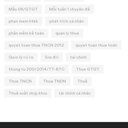
Mẫu 06/GTGT
Mỗi tuần 1 chuyên đề
phan mem htkk
phát triển cá nhân
phần mềm kế toán
quan ly thue
quyet toan thue TNCN 2012
quyet toan thue tndn
Quản lý rủi ro
Sửa đổi
tai chinh
thong tu 200/2014/TT-BTC
Thue GTGT
Thue TNCN
Thue TNDN
Thuế
Thuế xuất nhập khẩu
tài chính cá nhân