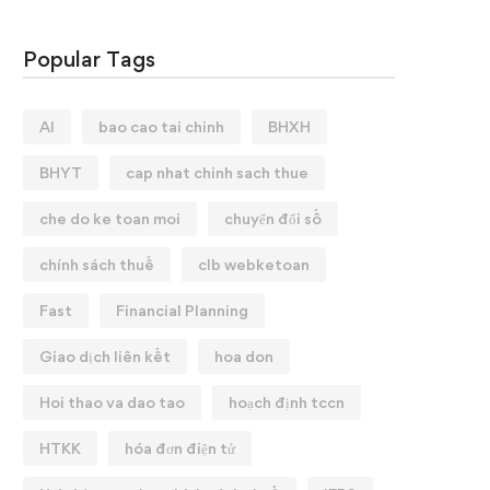
Popular Tags
AI
bao cao tai chinh
BHXH
BHYT
cap nhat chinh sach thue
che do ke toan moi
chuyển đổi số
chính sách thuế
clb webketoan
Fast
Financial Planning
Giao dịch liên kết
hoa don
Hoi thao va dao tao
hoạch định tccn
HTKK
hóa đơn điện tử