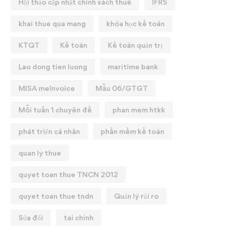
Hội thảo cập nhật chính sách thuế
IFRS
khai thue qua mang
khóa học kế toán
KTQT
Kế toán
Kế toán quản trị
Lao dong tien luong
maritime bank
MISA meInvoice
Mẫu 06/GTGT
Mỗi tuần 1 chuyên đề
phan mem htkk
phát triển cá nhân
phần mềm kế toán
quan ly thue
quyet toan thue TNCN 2012
quyet toan thue tndn
Quản lý rủi ro
Sửa đổi
tai chinh