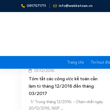
0917571711
info@webketoan.vn
Home
Công việc phải làm cuối năm
Tag: 
Trang chủ
Tin hoạt độ
01/12/2016
Tóm tắt các công việc kế toán cần
làm từ tháng 12/2016 đến tháng
03/2017
1/ Trong tháng 12/2016: – Chậm nhất ngày
20/12/2016, NỘP …