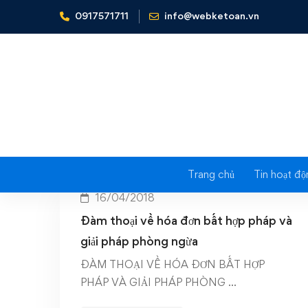
0917571711
info@webketoan.vn
Home
dam-thoai-ke-toan
Trang chủ
Tin hoạt độ
16/04/2018
Đàm thoại về hóa đơn bất hợp pháp và
giải pháp phòng ngừa
ĐÀM THOẠI VỀ HÓA ĐƠN BẤT HỢP
PHÁP VÀ GIẢI PHÁP PHÒNG …