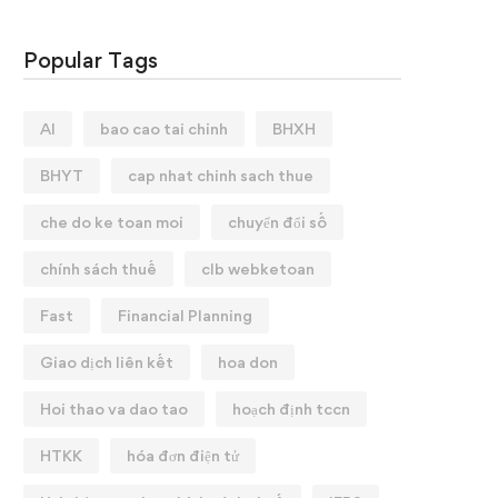
Popular Tags
AI
bao cao tai chinh
BHXH
BHYT
cap nhat chinh sach thue
che do ke toan moi
chuyển đổi số
chính sách thuế
clb webketoan
Fast
Financial Planning
Giao dịch liên kết
hoa don
Hoi thao va dao tao
hoạch định tccn
HTKK
hóa đơn điện tử