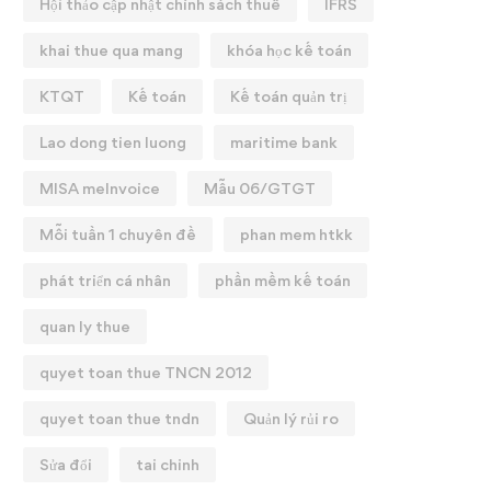
Hội thảo cập nhật chính sách thuế
IFRS
khai thue qua mang
khóa học kế toán
KTQT
Kế toán
Kế toán quản trị
Lao dong tien luong
maritime bank
MISA meInvoice
Mẫu 06/GTGT
Mỗi tuần 1 chuyên đề
phan mem htkk
phát triển cá nhân
phần mềm kế toán
quan ly thue
quyet toan thue TNCN 2012
quyet toan thue tndn
Quản lý rủi ro
Sửa đổi
tai chinh