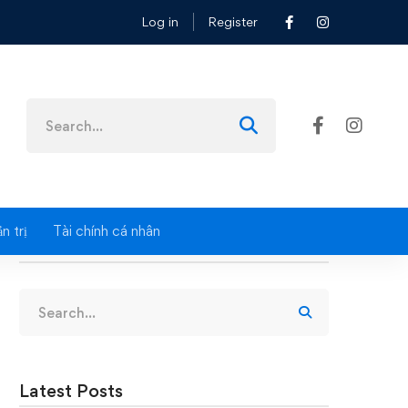
Log in
Register
n
Search
for:
n trị
Tài chính cá nhân
Search
Search
for:
Latest Posts