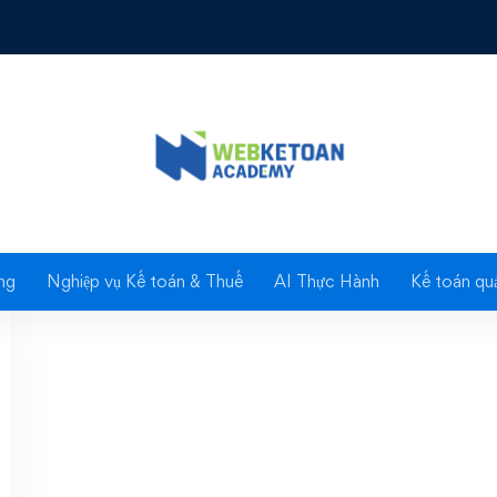
Tag: dam-thoai-ke-toa
ng
Nghiệp vụ Kế toán & Thuế
AI Thực Hành
Kế toán quả