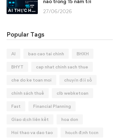
nào trong 15 năm tới
AI THỰC HÀNH
27/06/2026
Popular Tags
AI
bao cao tai chinh
BHXH
BHYT
cap nhat chinh sach thue
che do ke toan moi
chuyển đổi số
chính sách thuế
clb webketoan
Fast
Financial Planning
Giao dịch liên kết
hoa don
Hoi thao va dao tao
hoạch định tccn