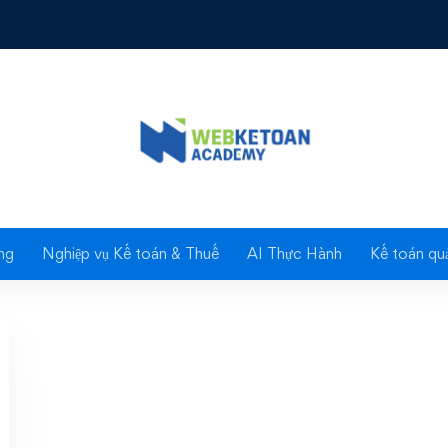
thoai-ke-toan-lan-thu
noi
ng
Nghiệp vụ Kế toán & Thuế
AI Thực Hành
Kế toán quả