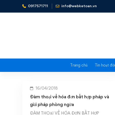
0917571711
info@webketoan.vn
Home
dam-thoai-ke-toan-lan-thu-2-tai-ha-noi
Tag: dam-
Trang chủ
Tin hoạt độ
16/04/2018
Đàm thoại về hóa đơn bất hợp pháp và
giải pháp phòng ngừa
ĐÀM THOẠI VỀ HÓA ĐƠN BẤT HỢP