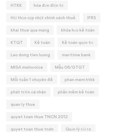
HTKK
hóa đơn điện tử
Hội thảo cập nhật chính sách thuế
IFRS
khai thue qua mang
khóa học kế toán
KTQT
Kế toán
Kế toán quản trị
Lao dong tien luong
maritime bank
MISA meInvoice
Mẫu 06/GTGT
Mỗi tuần 1 chuyên đề
phan mem htkk
phát triển cá nhân
phần mềm kế toán
quan ly thue
quyet toan thue TNCN 2012
quyet toan thue tndn
Quản lý rủi ro